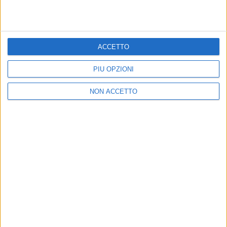
29 mag 2017
NEWS
ACCETTO
Negramaro: doppio Disco di Platino e
novità in arrivo
PIÙ OPZIONI
Guarda chi ha conquistato il Disco d'Oro!
NON ACCETTO
di
Redazione