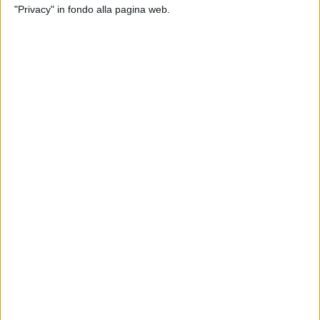
"Privacy" in fondo alla pagina web.
di
Cristina Camporese
19 nov 2024
IN ATTESA DELL'ALBUM
Gazzelle: “Come il pane” è il nuovo singolo
Il cantautore romano torna con un nuovo brano, fuori