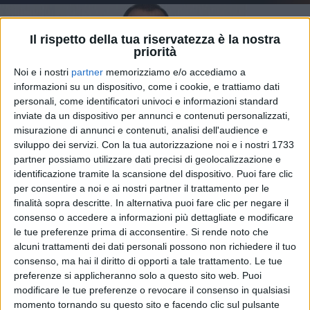
Il rispetto della tua riservatezza è la nostra
priorità
Noi e i nostri
partner
memorizziamo e/o accediamo a
informazioni su un dispositivo, come i cookie, e trattiamo dati
personali, come identificatori univoci e informazioni standard
inviate da un dispositivo per annunci e contenuti personalizzati,
misurazione di annunci e contenuti, analisi dell'audience e
sviluppo dei servizi.
Con la tua autorizzazione noi e i nostri 1733
partner possiamo utilizzare dati precisi di geolocalizzazione e
identificazione tramite la scansione del dispositivo. Puoi fare clic
per consentire a noi e ai nostri partner il trattamento per le
30 gen 2025
CAMBIA IL REGOLAMENTO
finalità sopra descritte. In alternativa puoi fare clic per negare il
consenso o accedere a informazioni più dettagliate e modificare
Sanremo 2025: novità sulle esibizioni delle
le tue preferenze prima di acconsentire.
Si rende noto che
Nuove Proposte e per l'Eurovision
alcuni trattamenti dei dati personali possono non richiedere il tuo
Il direttore artistico Carlo Conti, in accordo con Rai,
consenso, ma hai il diritto di opporti a tale trattamento. Le tue
ha apportato una modifica al Regolamento della
preferenze si applicheranno solo a questo sito web. Puoi
prossima edizione del Festival riguardante le Nuove
modificare le tue preferenze o revocare il consenso in qualsiasi
Proposte e l'accesso all'Eurovision
momento tornando su questo sito e facendo clic sul pulsante