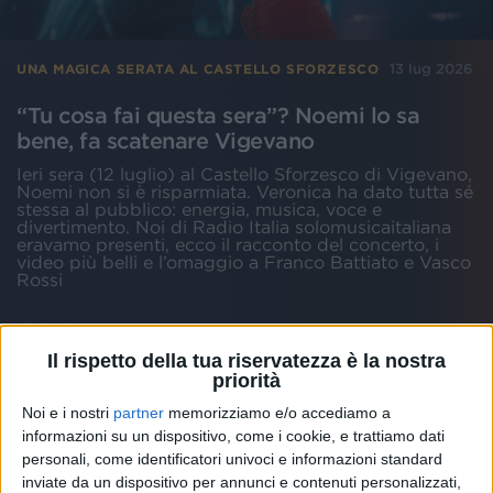
13 lug 2026
UNA MAGICA SERATA AL CASTELLO SFORZESCO
“Tu cosa fai questa sera”? Noemi lo sa
bene, fa scatenare Vigevano
Ieri sera (12 luglio) al Castello Sforzesco di Vigevano,
Noemi non si è risparmiata. Veronica ha dato tutta sé
stessa al pubblico: energia, musica, voce e
divertimento. Noi di Radio Italia solomusicaitaliana
eravamo presenti, ecco il racconto del concerto, i
video più belli e l’omaggio a Franco Battiato e Vasco
Rossi
di
Linda Porotti
Il rispetto della tua riservatezza è la nostra
priorità
Noi e i nostri
partner
memorizziamo e/o accediamo a
informazioni su un dispositivo, come i cookie, e trattiamo dati
personali, come identificatori univoci e informazioni standard
inviate da un dispositivo per annunci e contenuti personalizzati,