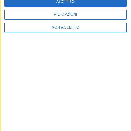
ACCETTO
PIÙ OPZIONI
NON ACCETTO
Chi siamo
Contattaci
Privacy
Lavora con noi
Pubblicita'
Regolamenti
Mobile
Radio Italia Tv
Codice etico
Riservatezza
SEGUICI
©
2026
RADIO ITALIA S.p.A. P.IVA 06832230152 | Tutti i diritti riservati. Per
le opere dell'ingegno contenute nel sito sono stati assolti gli obblighi
derivanti dalla normativa dei diritti d'autore e dei diritti connessi.