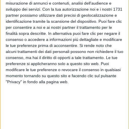
misurazione di annunci e contenuti, analisi dell'audience e
sviluppo dei servizi.
Con la tua autorizzazione noi e i nostri 1731
partner possiamo utilizzare dati precisi di geolocalizzazione e
identificazione tramite la scansione del dispositivo. Puoi fare clic
per consentire a noi e ai nostri partner il trattamento per le
finalità sopra descritte. In alternativa puoi fare clic per negare il
consenso o accedere a informazioni più dettagliate e modificare
le tue preferenze prima di acconsentire.
Si rende noto che
alcuni trattamenti dei dati personali possono non richiedere il tuo
11 giu 2021
VIDEO INTERVISTA
consenso, ma hai il diritto di opporti a tale trattamento. Le tue
preferenze si applicheranno solo a questo sito web. Puoi
Noemi: “Quando canto questa canzone è
modificare le tue preferenze o revocare il consenso in qualsiasi
come se facessi gol”
momento tornando su questo sito e facendo clic sul pulsante
"Privacy" in fondo alla pagina web.
Da Casa Azzurri con Radio Italia, la cantante ci svela
il suo allenamento per stare sul palco, i suoi riti da
Makumba prima dei concerti e la passione che la fa
stare veramente bene
di
Andrea Daz