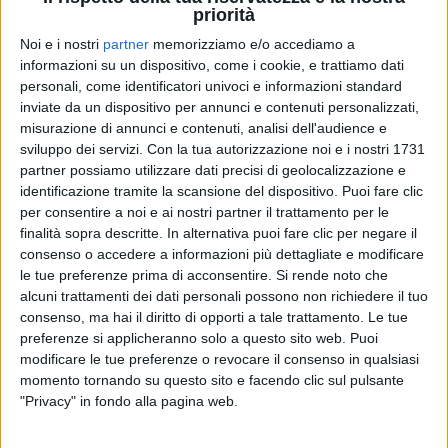
priorità
Noi e i nostri
partner
memorizziamo e/o accediamo a
informazioni su un dispositivo, come i cookie, e trattiamo dati
personali, come identificatori univoci e informazioni standard
24 mar 2020
NEWS
inviate da un dispositivo per annunci e contenuti personalizzati,
misurazione di annunci e contenuti, analisi dell'audience e
Niccolò Fabi: il tour europeo è posticipato
sviluppo dei servizi.
Con la tua autorizzazione noi e i nostri 1731
a ottobre 2020
partner possiamo utilizzare dati precisi di geolocalizzazione e
Ecco il calendario con le nuove date
identificazione tramite la scansione del dispositivo. Puoi fare clic
per consentire a noi e ai nostri partner il trattamento per le
finalità sopra descritte. In alternativa puoi fare clic per negare il
consenso o accedere a informazioni più dettagliate e modificare
le tue preferenze prima di acconsentire.
Si rende noto che
alcuni trattamenti dei dati personali possono non richiedere il tuo
consenso, ma hai il diritto di opporti a tale trattamento. Le tue
preferenze si applicheranno solo a questo sito web. Puoi
modificare le tue preferenze o revocare il consenso in qualsiasi
momento tornando su questo sito e facendo clic sul pulsante
Chi siamo
Contattaci
"Privacy" in fondo alla pagina web.
Privacy
Lavora con noi