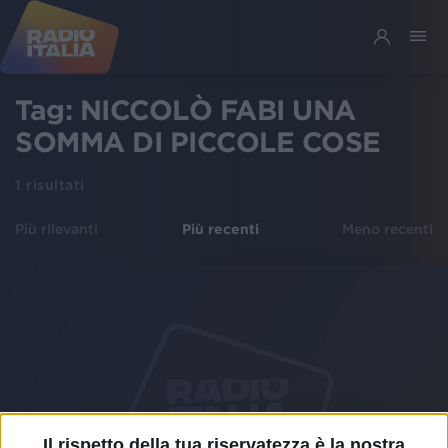
Tag:
NICCOLÒ FABI UNA
SOMMA DI PICCOLE COSE
1
risultati
Più rilevanti
Più recenti
Meno recenti
Il rispetto della tua riservatezza è la nostra