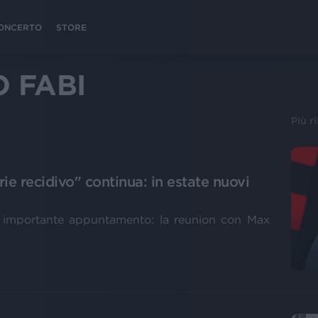
 CONCERTO
STORE
 FABI
Più r
orie recidivo" continua: in estate nuovi
o importante appuntamento: la reunion con Max