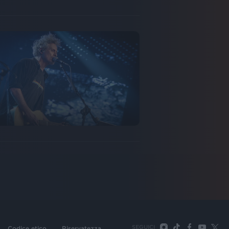
SEGUICI
Codice etico
Riservatezza