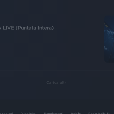
 LIVE (Puntata Intera)
Carica altri
a con noi
Pubblicita'
Regolamenti
Mobile
Radio Italia Tv