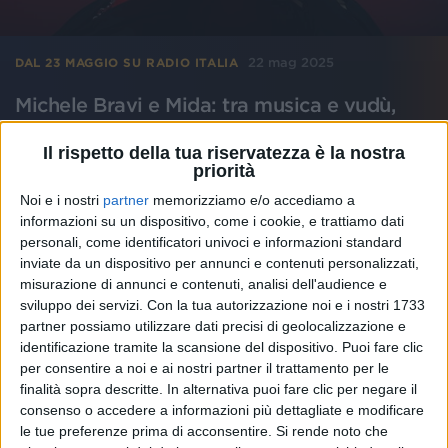
22 mag 2025
DAL 23 MAGGIO SU RADIO ITALIA
Michele Bravi e Mida: tra musica e vudù,
con "Popolare" ci raccontano l'invisibile
Il rispetto della tua riservatezza è la nostra
La presentazione del nuovo singolo sui social è stata
priorità
accompagnata da una clip a cui hanno preso parte
diverse personalità famose...
Noi e i nostri
partner
memorizziamo e/o accediamo a
informazioni su un dispositivo, come i cookie, e trattiamo dati
di
Maria Vittoria Pezzoni
personali, come identificatori univoci e informazioni standard
inviate da un dispositivo per annunci e contenuti personalizzati,
misurazione di annunci e contenuti, analisi dell'audience e
sviluppo dei servizi.
Con la tua autorizzazione noi e i nostri 1733
partner possiamo utilizzare dati precisi di geolocalizzazione e
identificazione tramite la scansione del dispositivo. Puoi fare clic
per consentire a noi e ai nostri partner il trattamento per le
finalità sopra descritte. In alternativa puoi fare clic per negare il
consenso o accedere a informazioni più dettagliate e modificare
le tue preferenze prima di acconsentire.
Si rende noto che