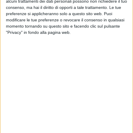
alcuni trattamenti dei dati personali possono non richiedere il tuo
consenso, ma hai il diritto di opporti a tale trattamento. Le tue
preferenze si applicheranno solo a questo sito web. Puoi
modificare le tue preferenze o revocare il consenso in qualsiasi
momento tornando su questo sito e facendo clic sul pulsante
"Privacy" in fondo alla pagina web.
18 feb 2017
NEWS
NBA: tutti i numeri dell'All-Star Game 2017
L'evento raggiungerà gli appassionati di 215 nazioni.
Si tiene a New Orleans, per la terza volta nella storia.
I record di LeBron e degli Warriors
di
Redazione