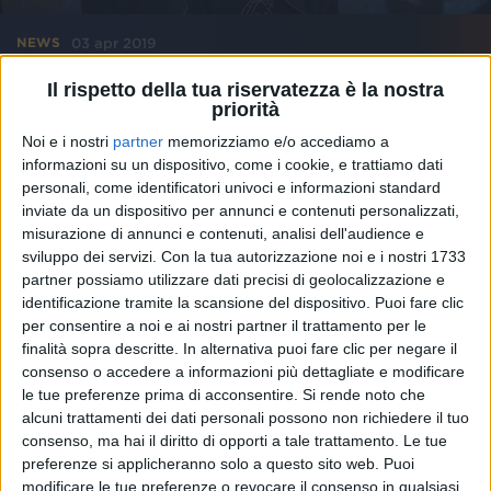
03 apr 2019
NEWS
Nesli, Vengo in pace: “Tiziano Ferro mi ha
Il rispetto della tua riservatezza è la nostra
priorità
svelato una nuova parte di me”
Noi e i nostri
partner
memorizziamo e/o accediamo a
Parla del nuovo album, del singolo “Le cose belle”, di
trap e del tour
informazioni su un dispositivo, come i cookie, e trattiamo dati
personali, come identificatori univoci e informazioni standard
inviate da un dispositivo per annunci e contenuti personalizzati,
misurazione di annunci e contenuti, analisi dell'audience e
sviluppo dei servizi.
Con la tua autorizzazione noi e i nostri 1733
partner possiamo utilizzare dati precisi di geolocalizzazione e
identificazione tramite la scansione del dispositivo. Puoi fare clic
per consentire a noi e ai nostri partner il trattamento per le
finalità sopra descritte. In alternativa puoi fare clic per negare il
consenso o accedere a informazioni più dettagliate e modificare
le tue preferenze prima di acconsentire.
Si rende noto che
alcuni trattamenti dei dati personali possono non richiedere il tuo
consenso, ma hai il diritto di opporti a tale trattamento. Le tue
preferenze si applicheranno solo a questo sito web. Puoi
modificare le tue preferenze o revocare il consenso in qualsiasi