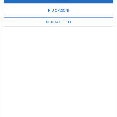
24 mar 2017
NEWS
PIÙ OPZIONI
Nesli: il tour in autunno, le nuove canzoni, il
tiramisù e i tatuaggi
NON ACCETTO
In questa video-intervista svela anche le musiche per
il film di D’Alatri
di
Redazione
Chi siamo
Contattaci
Privacy
Lavora con noi
Pubblicita'
Regolamenti