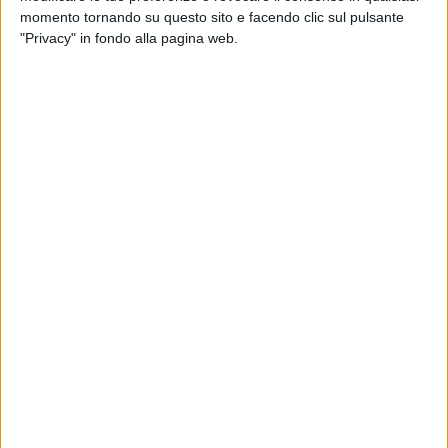
momento tornando su questo sito e facendo clic sul pulsante
18 mar 2019
NEWS
"Privacy" in fondo alla pagina web.
Nesli, Le cose belle e il nuovo album:
“Vengo in pace in tempo di guerra”
Il mondo digitale, l'inquietudine e le pressioni da
Sanremo a Masterchef