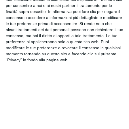
per consentire a noi e ai nostri partner il trattamento per le
05 ago 2018
finalità sopra descritte. In alternativa puoi fare clic per negare il
NEWS
consenso o accedere a informazioni più dettagliate e modificare
Jovanotti chiude RisorgiMarche 2018:
le tue preferenze prima di acconsentire.
Si rende noto che
concerto speciale a Matelica
alcuni trattamenti dei dati personali possono non richiedere il tuo
consenso, ma hai il diritto di opporti a tale trattamento. Le tue
Dopo il lungo tour accetta l’invito di Neri Marcorè al
preferenze si applicheranno solo a questo sito web. Puoi
festival solidale
modificare le tue preferenze o revocare il consenso in qualsiasi
momento tornando su questo sito e facendo clic sul pulsante
"Privacy" in fondo alla pagina web.