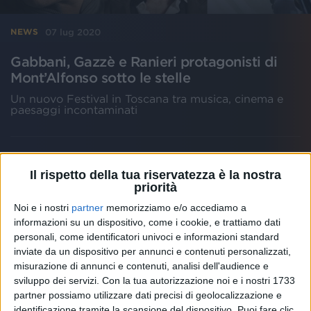
07 lug 2020
NEWS
Gabbani, Gazzè e Ranieri protagonisti di
Mont’Alfonso sotto le stelle
Un nuovo Festival in Toscana tra musica, cinema e
paesaggi incontaminati
Il rispetto della tua riservatezza è la nostra
priorità
Noi e i nostri
partner
memorizziamo e/o accediamo a
informazioni su un dispositivo, come i cookie, e trattiamo dati
personali, come identificatori univoci e informazioni standard
inviate da un dispositivo per annunci e contenuti personalizzati,
misurazione di annunci e contenuti, analisi dell'audience e
sviluppo dei servizi.
Con la tua autorizzazione noi e i nostri 1733
partner possiamo utilizzare dati precisi di geolocalizzazione e
identificazione tramite la scansione del dispositivo. Puoi fare clic