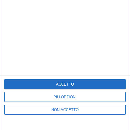
01 ago 2018
NEWS
I Suoni delle Dolomiti: omaggio a Lucio
Battisti con Servillo, Bosso…
E il 31 agosto il gran finale con Neri Marcorè e un
secolo di musica
ACCETTO
PIÙ OPZIONI
Chi siamo
Contattaci
NON ACCETTO
Privacy
Lavora con noi
Pubblicita'
Regolamenti
Mobile
Radio Italia Tv