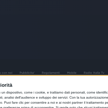
a con noi
Pubblicita'
Regolamenti
Mobile
Radio Italia Tv
iorità
 opere dell'ingegno
Sede Amministrativa: Viale Europa 49, 20
dispositivo, come i cookie, e trattiamo dati personali, come identifica
i d'autore e dei diritti
02 25444220
, analisi dell'audience e sviluppo dei servizi.
Con la tua autorizzazione 
 Puoi fare clic per consentire a noi e ai nostri partner il trattamento per 
.F. e n° iscrizione
Sede Legale: Via Savona 97, 20144 Milano
istrata n°286 - 3 Aprile
ue preferenze prima di acconsentire.
Si rende noto che alcuni trattament