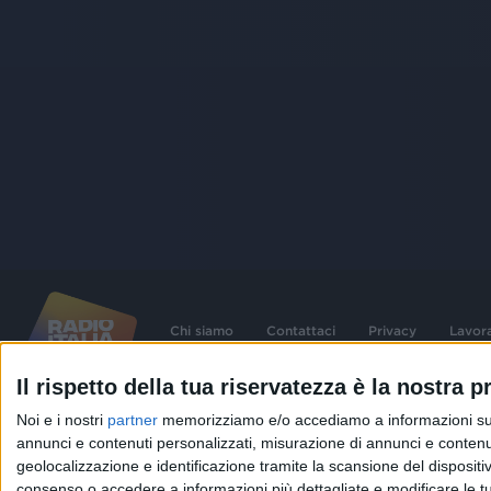
Chi siamo
Contattaci
Privacy
Lavor
Il rispetto della tua riservatezza è la nostra pr
©
2026
RADIO ITALIA S.p.A. P.IVA 06832230152 | Tutti i diritti riservati. Per le
Noi e i nostri
partner
memorizziamo e/o accediamo a informazioni su un 
contenute nel sito sono stati assolti gli obblighi derivanti dalla normativa dei diritt
connessi.
annunci e contenuti personalizzati, misurazione di annunci e contenuti
geolocalizzazione e identificazione tramite la scansione del dispositivo.
Capitale Sociale € 580.000,00 interamente versato. Iscr. Reg. Imprese Milano - C
06832230152. Iscritta al R.E.A. di Milano al n° 1125258. Testata giornalistica Reg
consenso o accedere a informazioni più dettagliate e modificare le t