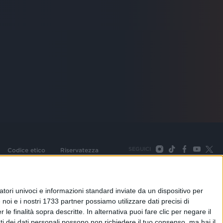
SEGUICI
Codice etico
Riservatezza
093 Cologno Monzese (Mi) |Tel. +39 02 254441 | Fax +39
TORNA SU
tori univoci e informazioni standard inviate da un dispositivo per
noi e i nostri 1733 partner possiamo utilizzare dati precisi di
le finalità sopra descritte. In alternativa puoi fare clic per negare il
i dei dati personali possono non richiedere il tuo consenso, ma hai il