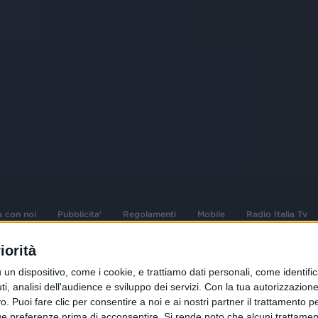
a con noi
Pubblicita'
Regolamenti
Mobile
Radio Italia Tv
iorità
 opere dell'ingegno
Sede Amministrativa: Viale Europa 49, 20
dispositivo, come i cookie, e trattiamo dati personali, come identifica
i d'autore e dei diritti
02 25444220
, analisi dell'audience e sviluppo dei servizi.
Con la tua autorizzazione 
 Puoi fare clic per consentire a noi e ai nostri partner il trattamento per 
.F. e n° iscrizione
Sede Legale: Via Savona 97, 20144 Milano
istrata n°286 - 3 Aprile
ue preferenze prima di acconsentire.
Si rende noto che alcuni trattament