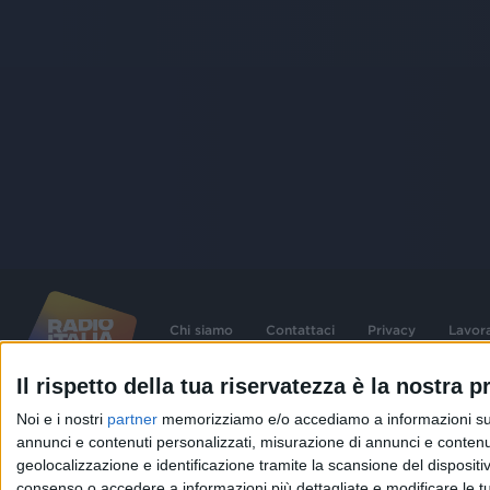
Chi siamo
Contattaci
Privacy
Lavor
Il rispetto della tua riservatezza è la nostra pr
©
2026
RADIO ITALIA S.p.A. P.IVA 06832230152 | Tutti i diritti riservati. Per le
Noi e i nostri
partner
memorizziamo e/o accediamo a informazioni su un 
contenute nel sito sono stati assolti gli obblighi derivanti dalla normativa dei diritt
connessi.
annunci e contenuti personalizzati, misurazione di annunci e contenuti
geolocalizzazione e identificazione tramite la scansione del dispositivo.
Capitale Sociale € 580.000,00 interamente versato. Iscr. Reg. Imprese Milano - C
06832230152. Iscritta al R.E.A. di Milano al n° 1125258. Testata giornalistica Reg
consenso o accedere a informazioni più dettagliate e modificare le t