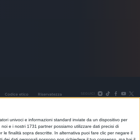
SEGUICI
Codice etico
Riservatezza
093 Cologno Monzese (Mi) |Tel. +39 02 254441 | Fax +39
TORNA SU
tori univoci e informazioni standard inviate da un dispositivo per
noi e i nostri 1731 partner possiamo utilizzare dati precisi di
le finalità sopra descritte. In alternativa puoi fare clic per negare il
i dei dati personali possono non richiedere il tuo consenso, ma hai il