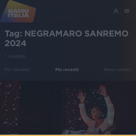
Tag:
NEGRAMARO SANREMO
2024
1
risultati
Più rilevanti
Più recenti
Meno recenti