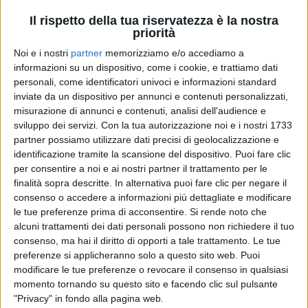
Il rispetto della tua riservatezza è la nostra
priorità
Noi e i nostri
partner
memorizziamo e/o accediamo a
04 dic 2023
IL RITORNO DEI NEGRAMARO
informazioni su un dispositivo, come i cookie, e trattiamo dati
personali, come identificatori univoci e informazioni standard
Giuliano Sangiorgi, a Sanremo per il papà:
inviate da un dispositivo per annunci e contenuti personalizzati,
“Mi guarderai da qualche parte nel cosmo”
misurazione di annunci e contenuti, analisi dell'audience e
sviluppo dei servizi.
Con la tua autorizzazione noi e i nostri 1733
Il frontman ricorda gli occhi lucidi del padre dopo
partner possiamo utilizzare dati precisi di geolocalizzazione e
l’esibizione nel 2005 con “
Mentre tutto scorre
”.
“
Certo non ci sarà la stessa la telefonata con te
identificazione tramite la scansione del dispositivo. Puoi fare clic
subito dopo l’esibizione. Ma ti sentirò nella gioia di
per consentire a noi e ai nostri partner il trattamento per le
Stella
”, ha scritto commosso su Instagram
finalità sopra descritte. In alternativa puoi fare clic per negare il
consenso o accedere a informazioni più dettagliate e modificare
di
Andrea Daz
le tue preferenze prima di acconsentire.
Si rende noto che
alcuni trattamenti dei dati personali possono non richiedere il tuo
consenso, ma hai il diritto di opporti a tale trattamento. Le tue
preferenze si applicheranno solo a questo sito web. Puoi
modificare le tue preferenze o revocare il consenso in qualsiasi
momento tornando su questo sito e facendo clic sul pulsante
"Privacy" in fondo alla pagina web.