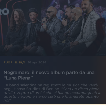
16 apr 2024
FUORI IL 19/4
Negramaro: il nuovo album parte da una
“Luna Piena”
La band salentina ha registrato la musica che verrà
negli Hansa Studios di Berlino. “
Sarà un disco pieno
di vita, zeppo di amici che ci hanno accompagnati in
questo viaggio e siamo certi che lo amerete quanto
noi
”