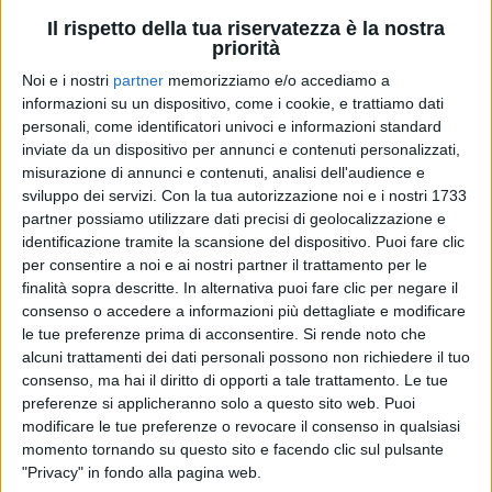
di
Andrea Daz
Il rispetto della tua riservatezza è la nostra
priorità
Noi e i nostri
partner
memorizziamo e/o accediamo a
informazioni su un dispositivo, come i cookie, e trattiamo dati
personali, come identificatori univoci e informazioni standard
inviate da un dispositivo per annunci e contenuti personalizzati,
misurazione di annunci e contenuti, analisi dell'audience e
sviluppo dei servizi.
Con la tua autorizzazione noi e i nostri 1733
partner possiamo utilizzare dati precisi di geolocalizzazione e
identificazione tramite la scansione del dispositivo. Puoi fare clic
per consentire a noi e ai nostri partner il trattamento per le
finalità sopra descritte. In alternativa puoi fare clic per negare il
consenso o accedere a informazioni più dettagliate e modificare
le tue preferenze prima di acconsentire.
Si rende noto che
alcuni trattamenti dei dati personali possono non richiedere il tuo
consenso, ma hai il diritto di opporti a tale trattamento. Le tue
18 dic 2020
NEWS
preferenze si applicheranno solo a questo sito web. Puoi
Negramaro, video intervista: dalla crisi con
modificare le tue preferenze o revocare il consenso in qualsiasi
momento tornando su questo sito e facendo clic sul pulsante
'lockdown interno' a Contatto
"Privacy" in fondo alla pagina web.
La loro chat senza regole, lo smart recording, i figli e