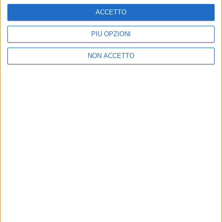
ACCETTO
È loro la canzone più trasmessa della settimana. -7 al
nuovo album
PIÙ OPZIONI
di
Andrea Daz
NON ACCETTO
27 ott 2020
NEWS