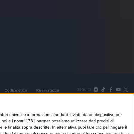
SEGUICI
Codice etico
Riservatezza
093 Cologno Monzese (Mi) |Tel. +39 02 254441 | Fax +39
TORNA SU
tori univoci e informazioni standard inviate da un dispositivo per
noi e i nostri 1731 partner possiamo utilizzare dati precisi di
le finalità sopra descritte. In alternativa puoi fare clic per negare il
i dei dati personali possono non richiedere il tuo consenso, ma hai il