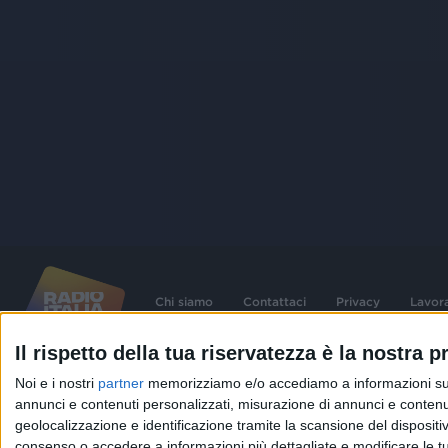
Chi siamo
Contattaci
Privacy
Lavor
Il rispetto della tua riservatezza è la nostra pr
©
2026
RADIO ITALIA S.p.A. P.IVA 06832230152 | Tutti i diritti riservati. Per le
Noi e i nostri
partner
memorizziamo e/o accediamo a informazioni su un 
contenute nel sito sono stati assolti gli obblighi derivanti dalla normativa dei diritt
connessi.
annunci e contenuti personalizzati, misurazione di annunci e contenuti
geolocalizzazione e identificazione tramite la scansione del dispositivo.
Capitale Sociale € 580.000,00 interamente versato. Iscr. Reg. Imprese Milano - C
06832230152. Iscritta al R.E.A. di Milano al n° 1125258. Testata giornalistica Reg
consenso o accedere a informazioni più dettagliate e modificare le t