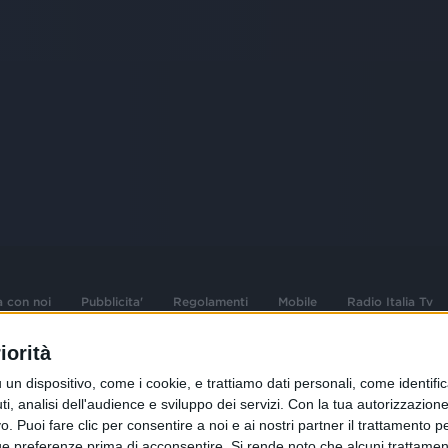
a con noi
Pubblicita'
Regolamenti
Mobile
Radio Italia Tv
iorità
 opere dell'ingegno
Sede Amministrativa: Viale Europa 49, 20
dispositivo, come i cookie, e trattiamo dati personali, come identifica
i d'autore e dei diritti
02 25444220
, analisi dell'audience e sviluppo dei servizi.
Con la tua autorizzazione 
 Puoi fare clic per consentire a noi e ai nostri partner il trattamento per 
.F. e n° iscrizione
Sede Legale: Via Savona 97, 20144 Milano
istrata n°286 - 3 Aprile
ue preferenze prima di acconsentire.
Si rende noto che alcuni trattament