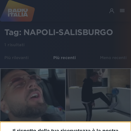
Tag:
NAPOLI-SALISBURGO
1
risultati
Più rilevanti
Più recenti
Meno recenti