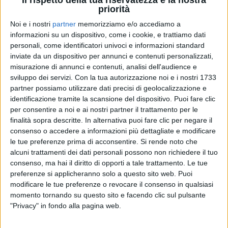
Il rispetto della tua riservatezza è la nostra
priorità
13 mar 2019
NEWS
Noi e i nostri
partner
memorizziamo e/o accediamo a
informazioni su un dispositivo, come i cookie, e trattiamo dati
Lorenzo Insigne-Gigi D'Alessio, sfida sui
personali, come identificatori univoci e informazioni standard
social tra canto e palleggi
inviate da un dispositivo per annunci e contenuti personalizzati,
misurazione di annunci e contenuti, analisi dell'audience e
Il calciatore del Napoli intona Annaré, il cantante
sviluppo dei servizi.
Con la tua autorizzazione noi e i nostri 1733
risponde con il pallone
partner possiamo utilizzare dati precisi di geolocalizzazione e
identificazione tramite la scansione del dispositivo. Puoi fare clic
di
Andrea Basso
per consentire a noi e ai nostri partner il trattamento per le
finalità sopra descritte. In alternativa puoi fare clic per negare il
consenso o accedere a informazioni più dettagliate e modificare
le tue preferenze prima di acconsentire.
Si rende noto che
alcuni trattamenti dei dati personali possono non richiedere il tuo
consenso, ma hai il diritto di opporti a tale trattamento. Le tue
preferenze si applicheranno solo a questo sito web. Puoi
modificare le tue preferenze o revocare il consenso in qualsiasi
momento tornando su questo sito e facendo clic sul pulsante
"Privacy" in fondo alla pagina web.
Chi siamo
Contattaci
Privacy
Lavora con noi