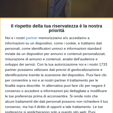
Il rispetto della tua riservatezza è la nostra
priorità
Noi e i nostri
partner
memorizziamo e/o accediamo a
informazioni su un dispositivo, come i cookie, e trattiamo dati
05 ago 2024
NUOVE CERTIFICAZIONI
personali, come identificatori univoci e informazioni standard
inviate da un dispositivo per annunci e contenuti personalizzati,
Mr.Rain si carica per i palazzetti a suon di
misurazione di annunci e contenuti, analisi dell'audience e
Dischi di Platino
sviluppo dei servizi.
Con la tua autorizzazione noi e i nostri 1733
partner possiamo utilizzare dati precisi di geolocalizzazione e
A pochi mesi dal suo primo tour intero nei palasport
italiani, il cantante festeggia grazie a due successi.
identificazione tramite la scansione del dispositivo. Puoi fare clic
Scopri le altre certificazioni della settimana
per consentire a noi e ai nostri partner il trattamento per le
finalità sopra descritte. In alternativa puoi fare clic per negare il
di
Andrea Basso
consenso o accedere a informazioni più dettagliate e modificare
le tue preferenze prima di acconsentire.
Si rende noto che
alcuni trattamenti dei dati personali possono non richiedere il tuo
consenso, ma hai il diritto di opporti a tale trattamento. Le tue
preferenze si applicheranno solo a questo sito web. Puoi