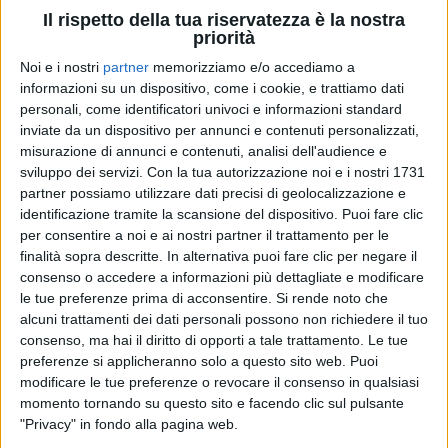
Il rispetto della tua riservatezza è la nostra
priorità
21 nov 2024
CONTO ALLA ROVESCIA
Noi e i nostri
partner
memorizziamo e/o accediamo a
informazioni su un dispositivo, come i cookie, e trattiamo dati
Mr. Rain: il compleanno in tour e una nuova
personali, come identificatori univoci e informazioni standard
canzone... “Pericolosa”
inviate da un dispositivo per annunci e contenuti personalizzati,
misurazione di annunci e contenuti, analisi dell'audience e
Esce venerdì 22 novembre, Chi ha assistito ai primi
sviluppo dei servizi.
Con la tua autorizzazione noi e i nostri 1731
concerti nei palazzetti la conosce già a memoria. Chi
non l’ha ancora imparata può ripassare prima dei
partner possiamo utilizzare dati precisi di geolocalizzazione e
prossimi e attesi live di Mattia in programma a Roma,
identificazione tramite la scansione del dispositivo. Puoi fare clic
Firenze e Milano. Noi siamo radio ufficiale
per consentire a noi e ai nostri partner il trattamento per le
finalità sopra descritte. In alternativa puoi fare clic per negare il
di
Andrea Daz
consenso o accedere a informazioni più dettagliate e modificare
le tue preferenze prima di acconsentire.
Si rende noto che
alcuni trattamenti dei dati personali possono non richiedere il tuo
consenso, ma hai il diritto di opporti a tale trattamento. Le tue
preferenze si applicheranno solo a questo sito web. Puoi
modificare le tue preferenze o revocare il consenso in qualsiasi
momento tornando su questo sito e facendo clic sul pulsante
"Privacy" in fondo alla pagina web.