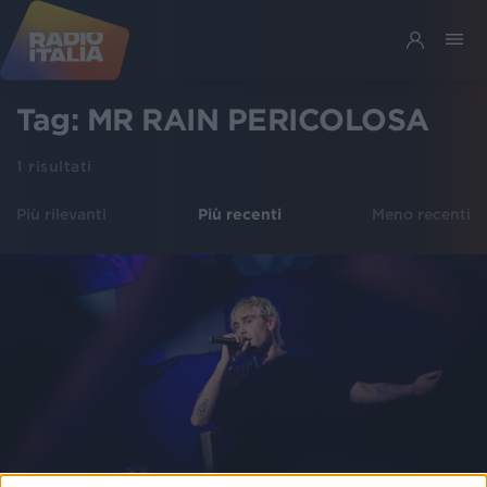
Tag:
MR RAIN PERICOLOSA
1
risultati
Più rilevanti
Più recenti
Meno recenti