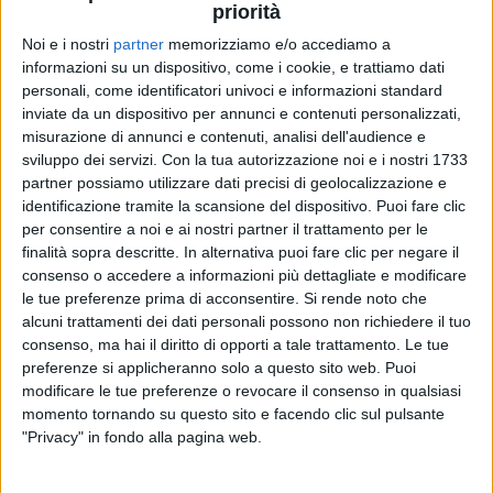
priorità
Noi e i nostri
partner
memorizziamo e/o accediamo a
informazioni su un dispositivo, come i cookie, e trattiamo dati
06 lug 2020
NEWS
personali, come identificatori univoci e informazioni standard
inviate da un dispositivo per annunci e contenuti personalizzati,
È morto Ennio Morricone: da Vasco Rossi a
misurazione di annunci e contenuti, analisi dell'audience e
Emma, la musica lo ricorda così
sviluppo dei servizi.
Con la tua autorizzazione noi e i nostri 1733
Ecco i pensieri di Cesare Cremonini, Giorgia, Fiorella
partner possiamo utilizzare dati precisi di geolocalizzazione e
Mannoia, Turci...
identificazione tramite la scansione del dispositivo. Puoi fare clic
per consentire a noi e ai nostri partner il trattamento per le
finalità sopra descritte. In alternativa puoi fare clic per negare il
consenso o accedere a informazioni più dettagliate e modificare
le tue preferenze prima di acconsentire.
Si rende noto che
alcuni trattamenti dei dati personali possono non richiedere il tuo
consenso, ma hai il diritto di opporti a tale trattamento. Le tue
preferenze si applicheranno solo a questo sito web. Puoi
modificare le tue preferenze o revocare il consenso in qualsiasi
momento tornando su questo sito e facendo clic sul pulsante
Chi siamo
Contattaci
"Privacy" in fondo alla pagina web.
Privacy
Lavora con noi
Pubblicita'
Regolamenti