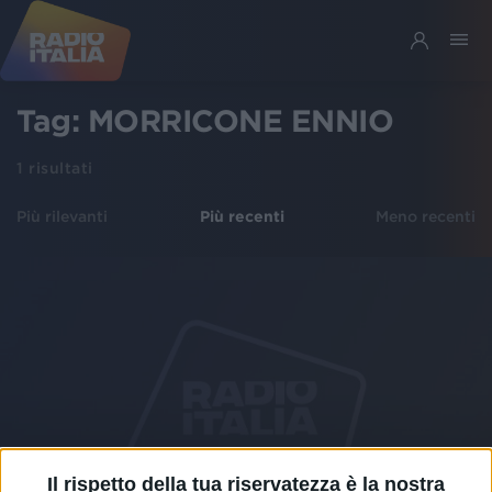
Tag:
MORRICONE ENNIO
1
risultati
Più rilevanti
Più recenti
Meno recenti
Il rispetto della tua riservatezza è la nostra