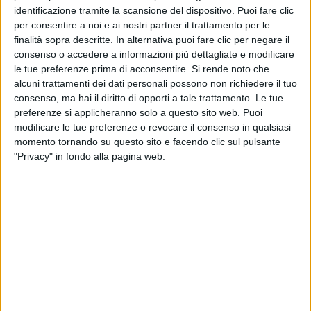
identificazione tramite la scansione del dispositivo. Puoi fare clic
per consentire a noi e ai nostri partner il trattamento per le
finalità sopra descritte. In alternativa puoi fare clic per negare il
06 lug 2020
NEWS
consenso o accedere a informazioni più dettagliate e modificare
le tue preferenze prima di acconsentire.
Si rende noto che
È morto Ennio Morricone: da Vasco Rossi a
alcuni trattamenti dei dati personali possono non richiedere il tuo
Emma, la musica lo ricorda così
consenso, ma hai il diritto di opporti a tale trattamento. Le tue
Ecco i pensieri di Cesare Cremonini, Giorgia, Fiorella
preferenze si applicheranno solo a questo sito web. Puoi
Mannoia, Turci...
modificare le tue preferenze o revocare il consenso in qualsiasi
momento tornando su questo sito e facendo clic sul pulsante
"Privacy" in fondo alla pagina web.