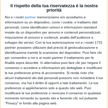
Il rispetto della tua riservatezza è la nostra
priorità
Noi e i nostri
partner
memorizziamo e/o accediamo a
informazioni su un dispositivo, come i cookie, e trattiamo dati
personali, come identificatori univoci e informazioni standard
inviate da un dispositivo per annunci e contenuti personalizzati,
misurazione di annunci e contenuti, analisi dell'audience e
sviluppo dei servizi.
Con la tua autorizzazione noi e i nostri 1731
partner possiamo utilizzare dati precisi di geolocalizzazione e
identificazione tramite la scansione del dispositivo. Puoi fare clic
per consentire a noi e ai nostri partner il trattamento per le
29 lug 2023
QUEL GRAN GENIO
finalità sopra descritte. In alternativa puoi fare clic per negare il
consenso o accedere a informazioni più dettagliate e modificare
Lucio Battisti: Milano gli dedica tre giorni
le tue preferenze prima di acconsentire.
Si rende noto che
Dal 29 settembre al 1° ottobre 2023, nella città
alcuni trattamenti dei dati personali possono non richiedere il tuo
meneghina è prevista una manifestazione per
consenso, ma hai il diritto di opporti a tale trattamento. Le tue
ricordare il grande cantautore
preferenze si applicheranno solo a questo sito web. Puoi
modificare le tue preferenze o revocare il consenso in qualsiasi
di
Maria Vittoria Pezzoni
momento tornando su questo sito e facendo clic sul pulsante
"Privacy" in fondo alla pagina web.