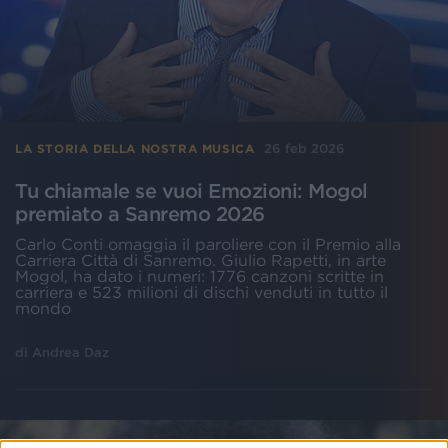
26 feb 2026
LA STORIA DELLA NOSTRA MUSICA
Tu chiamale se vuoi Emozioni: Mogol
premiato a Sanremo 2026
Carlo Conti omaggia il paroliere con il Premio alla
Carriera Città di Sanremo. Giulio Rapetti, in arte
Mogol, ha dato i numeri: 1776 canzoni scritte in
carriera e 523 milioni di dischi venduti in tutto il
mondo
di
Andrea Daz