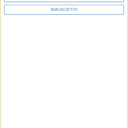
evitare i supermercati aperti
Weekend social per il cantante tra tv, lettura e ricordi
NON ACCETTO
di Monghidoro
di
Redazione
20 gen 2016
NEWS