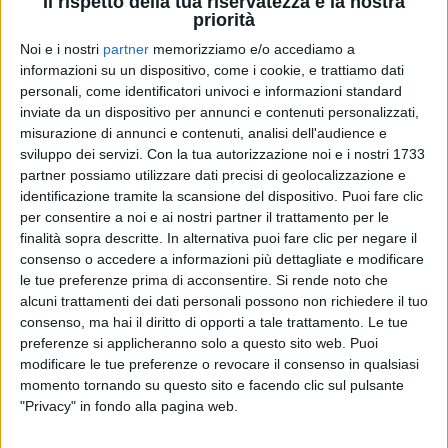
Il rispetto della tua riservatezza è la nostra
priorità
Noi e i nostri
partner
memorizziamo e/o accediamo a
informazioni su un dispositivo, come i cookie, e trattiamo dati
personali, come identificatori univoci e informazioni standard
13 lug 2020
NEWS
inviate da un dispositivo per annunci e contenuti personalizzati,
misurazione di annunci e contenuti, analisi dell'audience e
Mina, Facebook hackerato: “Presto
sviluppo dei servizi.
Con la tua autorizzazione noi e i nostri 1733
torneremo a condividere musica insieme”
partner possiamo utilizzare dati precisi di geolocalizzazione e
Su Instagram: “In questi giorni quel profilo non era
identificazione tramite la scansione del dispositivo. Puoi fare clic
gestito dal suo Team”
per consentire a noi e ai nostri partner il trattamento per le
finalità sopra descritte. In alternativa puoi fare clic per negare il
consenso o accedere a informazioni più dettagliate e modificare
le tue preferenze prima di acconsentire.
Si rende noto che
alcuni trattamenti dei dati personali possono non richiedere il tuo
consenso, ma hai il diritto di opporti a tale trattamento. Le tue
preferenze si applicheranno solo a questo sito web. Puoi
modificare le tue preferenze o revocare il consenso in qualsiasi
momento tornando su questo sito e facendo clic sul pulsante
"Privacy" in fondo alla pagina web.
Chi siamo
Contattaci
Privacy
Lavora con noi