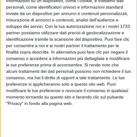
informazioni su un dispositivo, come i cookie, e trattiamo dati
personali, come identificatori univoci e informazioni standard
inviate da un dispositivo per annunci e contenuti personalizzati,
misurazione di annunci e contenuti, analisi dell'audience e
sviluppo dei servizi.
Con la tua autorizzazione noi e i nostri 1733
partner possiamo utilizzare dati precisi di geolocalizzazione e
10 apr 2018
NEWS
identificazione tramite la scansione del dispositivo. Puoi fare clic
Michele Bravi: nel video gioca coi palloncini
per consentire a noi e ai nostri partner il trattamento per le
finalità sopra descritte. In alternativa puoi fare clic per negare il
di elio con Chiara ed Elodie
consenso o accedere a informazioni più dettagliate e modificare
L'artista festeggia così 1 milione di follower su
le tue preferenze prima di acconsentire.
Si rende noto che
Instagram
alcuni trattamenti dei dati personali possono non richiedere il tuo
consenso, ma hai il diritto di opporti a tale trattamento. Le tue
preferenze si applicheranno solo a questo sito web. Puoi
modificare le tue preferenze o revocare il consenso in qualsiasi
momento tornando su questo sito e facendo clic sul pulsante
"Privacy" in fondo alla pagina web.