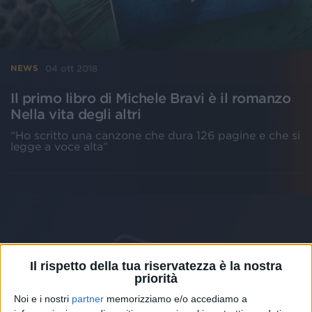
04 ott 2018
NEWS
Il primo libro di Michele Bravi è il romanzo
Nella vita degli altri
“Ho scritto una canzone che dura 126 pagine e che si
legge a voce alta”
Il rispetto della tua riservatezza è la nostra
priorità
Noi e i nostri
partner
memorizziamo e/o accediamo a