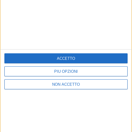
19 set 2017
NEWS
Michele Bravi: la foto con Sergio Mattarella
e il nuovo video “Diamanti”
Lui scherza: “Il Presidente ha stretto la mano a tutta
la mia fotogenia”
ACCETTO
PIÙ OPZIONI
di
Redazione
NON ACCETTO