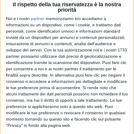
Il rispetto della tua riservatezza è la nostra
priorità
Noi e i nostri
partner
memorizziamo e/o accediamo a
29 mar 2023
DA "MADREPERLA"
informazioni su un dispositivo, come i cookie, e trattiamo dati
Gué riprende Ron nel suo nuovo singolo “Mi
personali, come identificatori univoci e informazioni standard
inviate da un dispositivo per annunci e contenuti personalizzati,
hai capito o no?”
misurazione di annunci e contenuti, analisi dell'audience e
Il brano è nato da un sample di “Hai capito o no?”,
sviluppo dei servizi.
Con la tua autorizzazione noi e i nostri 1733
cover di Ron datata 1983: è tra le tracce più
partner possiamo utilizzare dati precisi di geolocalizzazione e
apprezzate dell’ultimo album del rapper, ricco di
riferimenti musicali
identificazione tramite la scansione del dispositivo. Puoi fare clic
per consentire a noi e ai nostri partner il trattamento per le
finalità sopra descritte. In alternativa puoi fare clic per negare il
di
Andrea Basso
consenso o accedere a informazioni più dettagliate e modificare
le tue preferenze prima di acconsentire.
Si rende noto che
alcuni trattamenti dei dati personali possono non richiedere il tuo
consenso, ma hai il diritto di opporti a tale trattamento. Le tue
preferenze si applicheranno solo a questo sito web. Puoi
modificare le tue preferenze o revocare il consenso in qualsiasi
momento tornando su questo sito e facendo clic sul pulsante
"Privacy" in fondo alla pagina web.