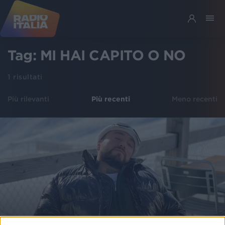
Tag:
MI HAI CAPITO O NO
1
risultati
Più rilevanti
Più recenti
Meno recenti