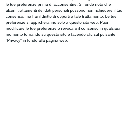
le tue preferenze prima di acconsentire.
Si rende noto che
alcuni trattamenti dei dati personali possono non richiedere il tuo
consenso, ma hai il diritto di opporti a tale trattamento. Le tue
preferenze si applicheranno solo a questo sito web. Puoi
modificare le tue preferenze o revocare il consenso in qualsiasi
momento tornando su questo sito e facendo clic sul pulsante
"Privacy" in fondo alla pagina web.
11 lug 2022
I VIDEO DEL CONCERTO
Max Pezzali: a Bibione la "prova" per San
Siro con Mauro Repetto, Paola e Chiara
È una serata di reunion quella che si è tenuta allo
stadio Comunale. Gli ospiti, le canzoni e il messaggio
dolcissimo della moglie di Max: “
Lì sopra sei energia
pura
”
di
Andrea Daz