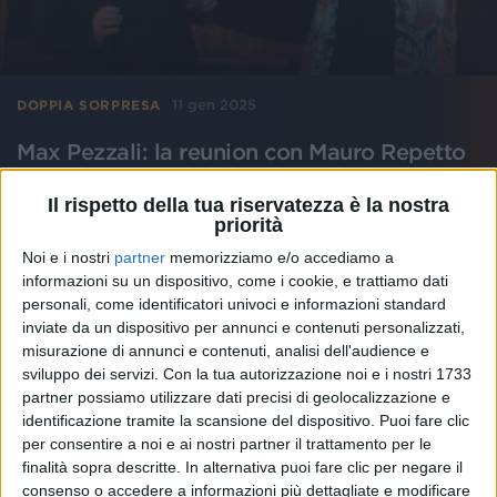
11 gen 2025
DOPPIA SORPRESA
Max Pezzali: la reunion con Mauro Repetto
e il tour negli stadi del 2026
Il rispetto della tua riservatezza è la nostra
Sul palco dell’11° e ultimo sold out al Forum di
priorità
Assago, tornano gli 883. Repetto balla “
Nord Sud
Ovest Est
” e abbraccia Max che poi annuncia un
Noi e i nostri
partner
memorizziamo e/o accediamo a
doppio concerto a San Siro per il prossimo anno
informazioni su un dispositivo, come i cookie, e trattiamo dati
personali, come identificatori univoci e informazioni standard
di
Andrea Daz
inviate da un dispositivo per annunci e contenuti personalizzati,
misurazione di annunci e contenuti, analisi dell'audience e
sviluppo dei servizi.
Con la tua autorizzazione noi e i nostri 1733
partner possiamo utilizzare dati precisi di geolocalizzazione e
identificazione tramite la scansione del dispositivo. Puoi fare clic
per consentire a noi e ai nostri partner il trattamento per le
finalità sopra descritte. In alternativa puoi fare clic per negare il
consenso o accedere a informazioni più dettagliate e modificare