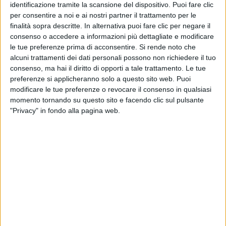
identificazione tramite la scansione del dispositivo. Puoi fare clic
per consentire a noi e ai nostri partner il trattamento per le
finalità sopra descritte. In alternativa puoi fare clic per negare il
consenso o accedere a informazioni più dettagliate e modificare
le tue preferenze prima di acconsentire.
Si rende noto che
alcuni trattamenti dei dati personali possono non richiedere il tuo
consenso, ma hai il diritto di opporti a tale trattamento. Le tue
preferenze si applicheranno solo a questo sito web. Puoi
modificare le tue preferenze o revocare il consenso in qualsiasi
07 giu 2020
NEWS
momento tornando su questo sito e facendo clic sul pulsante
Max Gazzè: tre concerti a luglio nella sua
"Privacy" in fondo alla pagina web.
Roma
L'artista: “Finalmente saremo di nuovo insieme”