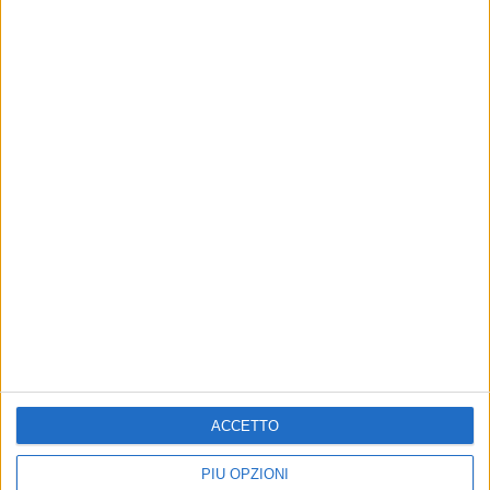
31 lug 2018
NEWS
A Max Gazzè la cittadinanza onoraria di
Vieste
Per l'anteprima del tour, si esibisce sul belvedere di
Pizzomunno
di
Andrea Daz
ACCETTO
PIÙ OPZIONI