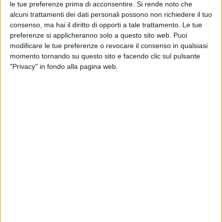
le tue preferenze prima di acconsentire.
Si rende noto che
alcuni trattamenti dei dati personali possono non richiedere il tuo
consenso, ma hai il diritto di opporti a tale trattamento. Le tue
preferenze si applicheranno solo a questo sito web. Puoi
modificare le tue preferenze o revocare il consenso in qualsiasi
momento tornando su questo sito e facendo clic sul pulsante
"Privacy" in fondo alla pagina web.
30 mar 2021
NEWS
Il nuovo libro di Max Pezzali è “una bomba”
e sua moglie ci spiega perché
“Max90” è finalmente disponibile e vola nelle
classifiche
di
Andrea Basso