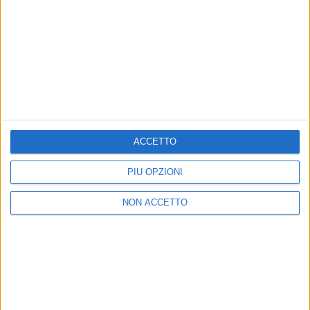
di
Andrea Basso
ACCETTO
PIÙ OPZIONI
NON ACCETTO
22 nov 2020
NEWS
Max Pezzali, ecco il teaser del nuovo libro