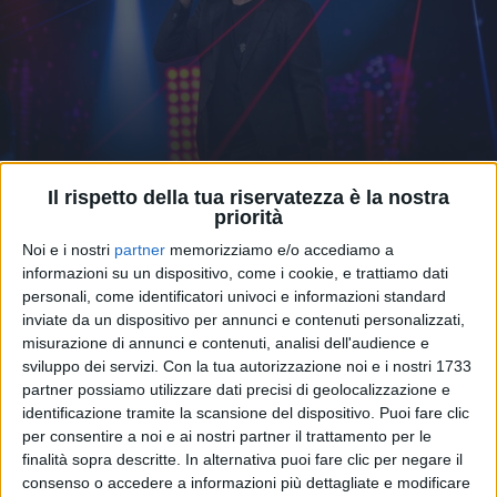
Il rispetto della tua riservatezza è la nostra
09 giu 2021
TUTTE LE DATE
priorità
Max Pezzali in concerto con “Max90 Live”,
Noi e i nostri
partner
memorizziamo e/o accediamo a
un tour estivo tutto anni ’90
informazioni su un dispositivo, come i cookie, e trattiamo dati
personali, come identificatori univoci e informazioni standard
In attesa del grande evento a San Siro del 2022, con
inviate da un dispositivo per annunci e contenuti personalizzati,
Radio Italia come radio ufficiale, il cantante torna dal
vivo con una serie di concerti dedicati interamente
misurazione di annunci e contenuti, analisi dell'audience e
agli inizi della sua carriera e ai successi che hanno
sviluppo dei servizi.
Con la tua autorizzazione noi e i nostri 1733
accompagnato l’epoca che lui stesso ha raccontato
partner possiamo utilizzare dati precisi di geolocalizzazione e
nel libro “Max90”
identificazione tramite la scansione del dispositivo. Puoi fare clic
per consentire a noi e ai nostri partner il trattamento per le
di
Andrea Basso
finalità sopra descritte. In alternativa puoi fare clic per negare il
consenso o accedere a informazioni più dettagliate e modificare