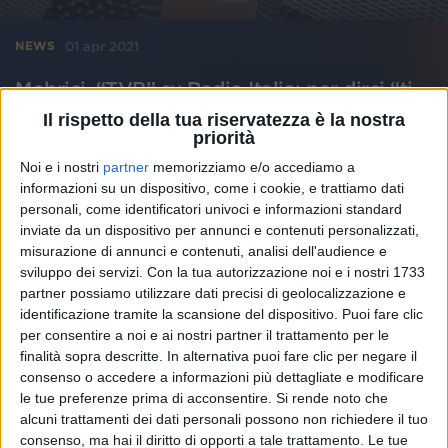
01 apr 2021
NEWS
Mobrici, “TVB” su Radio Italia: per dirci “ti
voglio bene” questa primavera
Il rispetto della tua riservatezza è la nostra
priorità
Il nuovo singolo dell'ex Canova sulla frase che a volte
si fatica a dire
Noi e i nostri
partner
memorizziamo e/o accediamo a
informazioni su un dispositivo, come i cookie, e trattiamo dati
personali, come identificatori univoci e informazioni standard
inviate da un dispositivo per annunci e contenuti personalizzati,
misurazione di annunci e contenuti, analisi dell'audience e
sviluppo dei servizi.
Con la tua autorizzazione noi e i nostri 1733
partner possiamo utilizzare dati precisi di geolocalizzazione e
identificazione tramite la scansione del dispositivo. Puoi fare clic
per consentire a noi e ai nostri partner il trattamento per le
finalità sopra descritte. In alternativa puoi fare clic per negare il
consenso o accedere a informazioni più dettagliate e modificare
le tue preferenze prima di acconsentire.
Si rende noto che
alcuni trattamenti dei dati personali possono non richiedere il tuo
consenso, ma hai il diritto di opporti a tale trattamento. Le tue