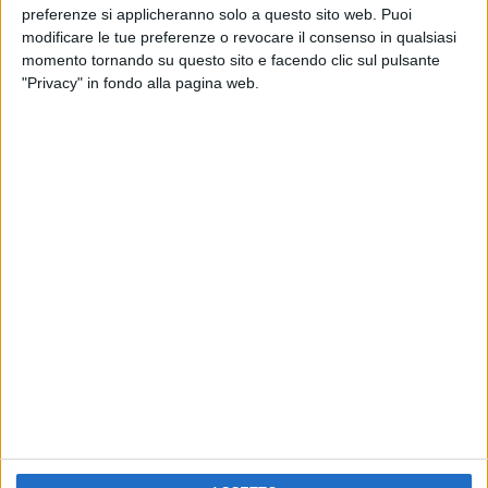
preferenze si applicheranno solo a questo sito web. Puoi
modificare le tue preferenze o revocare il consenso in qualsiasi
momento tornando su questo sito e facendo clic sul pulsante
26 giu 2020
NEWS
"Privacy" in fondo alla pagina web.
Canova: il nuovo singolo “Tutti uguali”,
scritto durante il lockdown
È un brano corale che celebra l'attaccamento alla vita
Chi siamo
Contattaci
Privacy
Lavora con noi
Pubblicita'
Regolamenti
Mobile
Radio Italia Tv