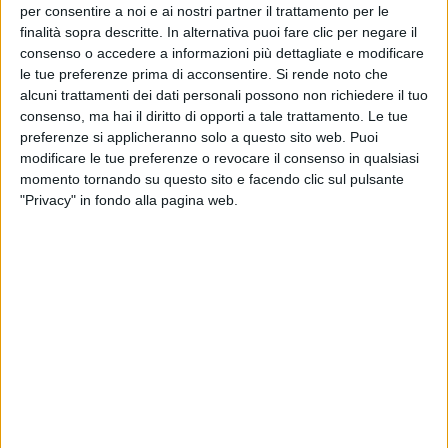
per consentire a noi e ai nostri partner il trattamento per le
finalità sopra descritte. In alternativa puoi fare clic per negare il
consenso o accedere a informazioni più dettagliate e modificare
le tue preferenze prima di acconsentire.
Si rende noto che
alcuni trattamenti dei dati personali possono non richiedere il tuo
05 feb 2019
NEWS
consenso, ma hai il diritto di opporti a tale trattamento. Le tue
preferenze si applicheranno solo a questo sito web. Puoi
Le emozioni sono garantite a Sanremo
modificare le tue preferenze o revocare il consenso in qualsiasi
2019 con Andrea e Matteo Bocelli
momento tornando su questo sito e facendo clic sul pulsante
Padre e figlio si raccontano ai microfoni di Radio
"Privacy" in fondo alla pagina web.
Italia
di
Mara Bizzoco