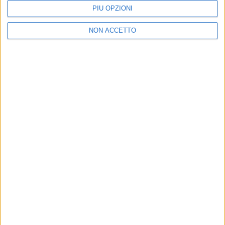
PIÙ OPZIONI
NON ACCETTO
02 apr 2017
NEWS
Gli Zero Assoluto e Lodovica Comello in
studio di registrazione
Sono al lavoro sui loro prossimi album
di
Redazione