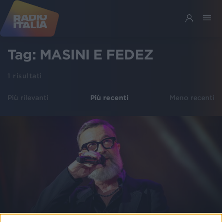
Tag:
MASINI E FEDEZ
1
risultati
Più rilevanti
Più recenti
Meno recenti