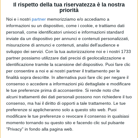
Il rispetto della tua riservatezza è la nostra
priorità
Noi e i nostri
partner
memorizziamo e/o accediamo a
19 gen 2026
IN ARRIVO DOPO SANREMO
informazioni su un dispositivo, come i cookie, e trattiamo dati
Marco Masini è “Perfetto imperfetto” per il
personali, come identificatori univoci e informazioni standard
inviate da un dispositivo per annunci e contenuti personalizzati,
suo nuovo album
misurazione di annunci e contenuti, analisi dell'audience e
Il disco esce il 6 marzo, un anno e mezzo dopo “
10
sviluppo dei servizi.
Con la tua autorizzazione noi e i nostri 1733
Amori
”, e segna un’evoluzione umana e musicale di
partner possiamo utilizzare dati precisi di geolocalizzazione e
Marco. Dopo il Festival con Fedez, Masini tornerà in
concerto nei palasport: qui tutte le date
identificazione tramite la scansione del dispositivo. Puoi fare clic
per consentire a noi e ai nostri partner il trattamento per le
finalità sopra descritte. In alternativa puoi fare clic per negare il
di
Andrea Daz
consenso o accedere a informazioni più dettagliate e modificare
le tue preferenze prima di acconsentire.
Si rende noto che
alcuni trattamenti dei dati personali possono non richiedere il tuo
consenso, ma hai il diritto di opporti a tale trattamento. Le tue
preferenze si applicheranno solo a questo sito web. Puoi
modificare le tue preferenze o revocare il consenso in qualsiasi
momento tornando su questo sito e facendo clic sul pulsante
"Privacy" in fondo alla pagina web.