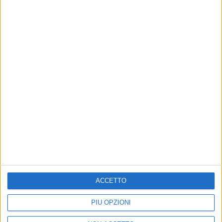
VIDEO
Negramaro - Marziani (Radio Italia Live
13/12/24)
ACCETTO
PIÙ OPZIONI