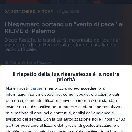
27 giu 2025
DA SETTEMBRE IN TOUR
I Negramaro portano un "vento di pace" al
RILIVE di Palermo
Dopo l'estate, la band sarà impegnata nel tour nei
palasport, di cui Radio Italia solomusicaitaliana è
radio ufficiale.
di
Maria Vittoria Pezzoni
Il rispetto della tua riservatezza è la nostra
priorità
Noi e i nostri
partner
memorizziamo e/o accediamo a
informazioni su un dispositivo, come i cookie, e trattiamo dati
personali, come identificatori univoci e informazioni standard
inviate da un dispositivo per annunci e contenuti personalizzati,
misurazione di annunci e contenuti, analisi dell'audience e
sviluppo dei servizi.
Con la tua autorizzazione noi e i nostri 1733
partner possiamo utilizzare dati precisi di geolocalizzazione e
identificazione tramite la scansione del dispositivo. Puoi fare clic