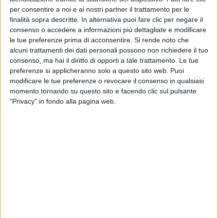
per consentire a noi e ai nostri partner il trattamento per le
finalità sopra descritte. In alternativa puoi fare clic per negare il
consenso o accedere a informazioni più dettagliate e modificare
le tue preferenze prima di acconsentire.
Si rende noto che
alcuni trattamenti dei dati personali possono non richiedere il tuo
27 giu 2025
ATUPERTU CON...
consenso, ma hai il diritto di opporti a tale trattamento. Le tue
preferenze si applicheranno solo a questo sito web. Puoi
Negramaro: “Per gli stadi, serve la gavetta. I
modificare le tue preferenze o revocare il consenso in qualsiasi
giovani non devono pensare ai numeri”
momento tornando su questo sito e facendo clic sul pulsante
Tutta l’esperienza del gruppo ritorna a Palermo, per
"Privacy" in fondo alla pagina web.
RADIO ITALIA LIVE - IL CONCERTO. L’amore per il
mare salentino, i consigli ai giovani e il tour nei
palasport che Sangiorgi aspetta anche… per dormire
un po’: ecco la video-intervista Atupertu
di
Andrea Basso