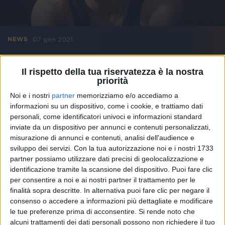
07 gen 2021
NEWS
“Persona” di Marracash è l’album più
Il rispetto della tua riservatezza è la nostra
venduto del 2020
priorità
Scopri quali sono stati i dischi top dello scorso anno!
Noi e i nostri
partner
memorizziamo e/o accediamo a
informazioni su un dispositivo, come i cookie, e trattiamo dati
di
Andrea Daz
personali, come identificatori univoci e informazioni standard
inviate da un dispositivo per annunci e contenuti personalizzati,
misurazione di annunci e contenuti, analisi dell'audience e
sviluppo dei servizi.
Con la tua autorizzazione noi e i nostri 1733
partner possiamo utilizzare dati precisi di geolocalizzazione e
identificazione tramite la scansione del dispositivo. Puoi fare clic
per consentire a noi e ai nostri partner il trattamento per le
finalità sopra descritte. In alternativa puoi fare clic per negare il
consenso o accedere a informazioni più dettagliate e modificare
le tue preferenze prima di acconsentire.
Si rende noto che
alcuni trattamenti dei dati personali possono non richiedere il tuo