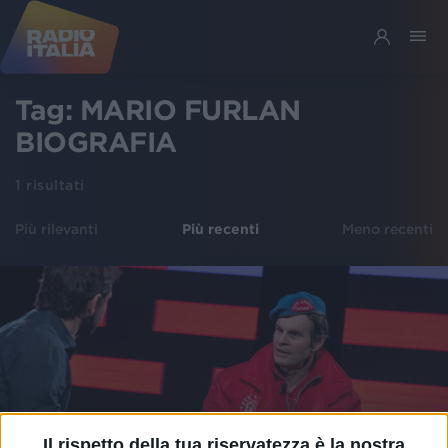
Tag:
MARIO FURLAN
BIOGRAFIA
1
risultati
Più rilevanti
Più recenti
Meno recenti
Il rispetto della tua riservatezza è la nostra