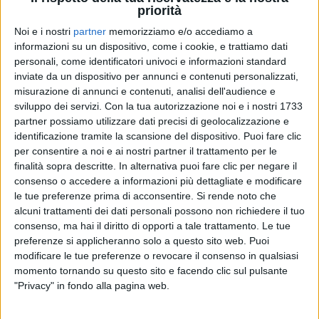
priorità
Noi e i nostri
partner
memorizziamo e/o accediamo a
informazioni su un dispositivo, come i cookie, e trattiamo dati
08 apr 2019
NEWS
personali, come identificatori univoci e informazioni standard
inviate da un dispositivo per annunci e contenuti personalizzati,
Mario Furlan: il fondatore dei City Angels a
misurazione di annunci e contenuti, analisi dell'audience e
Il tempo dei nuovi eroi
sviluppo dei servizi.
Con la tua autorizzazione noi e i nostri 1733
partner possiamo utilizzare dati precisi di geolocalizzazione e
Lo scrittore, esperto di coaching, difesa personale e
wilding, si racconta
identificazione tramite la scansione del dispositivo. Puoi fare clic
per consentire a noi e ai nostri partner il trattamento per le
finalità sopra descritte. In alternativa puoi fare clic per negare il
consenso o accedere a informazioni più dettagliate e modificare
le tue preferenze prima di acconsentire.
Si rende noto che
alcuni trattamenti dei dati personali possono non richiedere il tuo
consenso, ma hai il diritto di opporti a tale trattamento. Le tue
preferenze si applicheranno solo a questo sito web. Puoi
modificare le tue preferenze o revocare il consenso in qualsiasi
momento tornando su questo sito e facendo clic sul pulsante
Chi siamo
Contattaci
"Privacy" in fondo alla pagina web.
Privacy
Lavora con noi