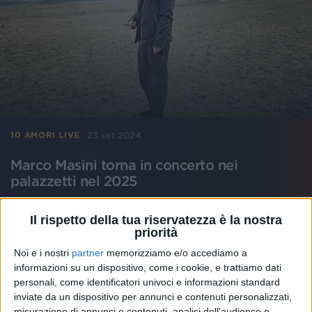
23 set 2024
10 AMORI LIVE
Marco Masini torna in concerto nei
palazzetti nel 2025
Il cantautore toscano presenterà dal vivo il prossimo
album: tutte le date e le informazioni sui biglietti
Il rispetto della tua riservatezza è la nostra
priorità
di
Andrea Daz
Noi e i nostri
partner
memorizziamo e/o accediamo a
informazioni su un dispositivo, come i cookie, e trattiamo dati
personali, come identificatori univoci e informazioni standard
inviate da un dispositivo per annunci e contenuti personalizzati,
misurazione di annunci e contenuti, analisi dell'audience e