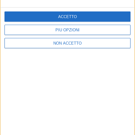
Ravenna deserta nel video
È il nuovo singolo estratto dall’album “Masini +1,
30th Anniversary”
ACCETTO
PIÙ OPZIONI
NON ACCETTO
23 ago 2020
NEWS
Marco Masini: continua il mini tour