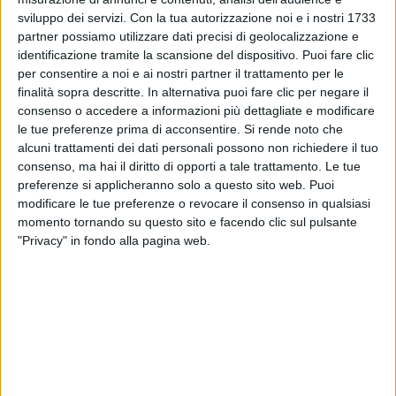
sviluppo dei servizi.
Con la tua autorizzazione noi e i nostri 1733
partner possiamo utilizzare dati precisi di geolocalizzazione e
identificazione tramite la scansione del dispositivo. Puoi fare clic
per consentire a noi e ai nostri partner il trattamento per le
finalità sopra descritte. In alternativa puoi fare clic per negare il
consenso o accedere a informazioni più dettagliate e modificare
le tue preferenze prima di acconsentire.
Si rende noto che
alcuni trattamenti dei dati personali possono non richiedere il tuo
consenso, ma hai il diritto di opporti a tale trattamento. Le tue
preferenze si applicheranno solo a questo sito web. Puoi
modificare le tue preferenze o revocare il consenso in qualsiasi
17 nov 2022
INTERVISTA
momento tornando su questo sito e facendo clic sul pulsante
"Privacy" in fondo alla pagina web.
Tristi o felici per fare una bella canzone
d’amore? Marco Masini la pensa così
In video, ai microfoni della nostra Redazione, ci
racconta l’ultima cosa di cui si è innamorato, dei
giochi che faceva da bambino e del Mondiali di
calcio al via senza l’Italia
di
Andrea Daz