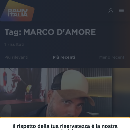
Tag:
MARCO D'AMORE
1
risultati
Più rilevanti
Più recenti
Meno recenti
Il rispetto della tua riservatezza è la nostra