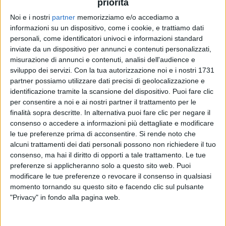
priorità
Noi e i nostri
partner
memorizziamo e/o accediamo a
informazioni su un dispositivo, come i cookie, e trattiamo dati
personali, come identificatori univoci e informazioni standard
VIDEO
inviate da un dispositivo per annunci e contenuti personalizzati,
Intervista a Marco D'Amore - #Venezia77
misurazione di annunci e contenuti, analisi dell'audience e
sviluppo dei servizi.
Con la tua autorizzazione noi e i nostri 1731
(06/09/2019)
partner possiamo utilizzare dati precisi di geolocalizzazione e
identificazione tramite la scansione del dispositivo. Puoi fare clic
per consentire a noi e ai nostri partner il trattamento per le
finalità sopra descritte. In alternativa puoi fare clic per negare il
consenso o accedere a informazioni più dettagliate e modificare
le tue preferenze prima di acconsentire.
Si rende noto che
alcuni trattamenti dei dati personali possono non richiedere il tuo
consenso, ma hai il diritto di opporti a tale trattamento. Le tue
preferenze si applicheranno solo a questo sito web. Puoi
modificare le tue preferenze o revocare il consenso in qualsiasi
Chi siamo
Contattaci
momento tornando su questo sito e facendo clic sul pulsante
"Privacy" in fondo alla pagina web.
Privacy
Lavora con noi
Pubblicita'
Regolamenti
Mobile
Radio Italia Tv