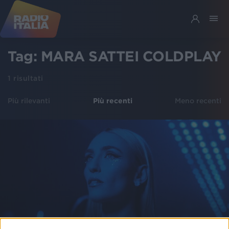
Tag:
MARA SATTEI COLDPLAY
1
risultati
Più rilevanti
Più recenti
Meno recenti