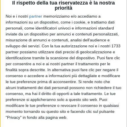
Il rispetto della tua riservatezza è la nostra
priorità
Noi e i nostri
partner
memorizziamo e/o accediamo a
24 lug 2023
IL NUOVO SINGOLO
informazioni su un dispositivo, come i cookie, e trattiamo dati
personali, come identificatori univoci e informazioni standard
Mara Sattei: arriva "Piango in Discoteca",
inviate da un dispositivo per annunci e contenuti personalizzati,
prodotto da Takagi e Ketra
misurazione di annunci e contenuti, analisi dell'audience e
La cantante, nel pieno del suo "Mara Sattei Summer
sviluppo dei servizi.
Con la tua autorizzazione noi e i nostri 1733
Tour 2023", ha trovato il tempo per pubblicare un
partner possiamo utilizzare dati precisi di geolocalizzazione e
nuovo brano per dare ancora più ritmo all'estate
identificazione tramite la scansione del dispositivo. Puoi fare clic
per consentire a noi e ai nostri partner il trattamento per le
di
Maria Vittoria Pezzoni
finalità sopra descritte. In alternativa puoi fare clic per negare il
consenso o accedere a informazioni più dettagliate e modificare
le tue preferenze prima di acconsentire.
Si rende noto che
alcuni trattamenti dei dati personali possono non richiedere il tuo
consenso, ma hai il diritto di opporti a tale trattamento. Le tue
preferenze si applicheranno solo a questo sito web. Puoi
modificare le tue preferenze o revocare il consenso in qualsiasi
momento tornando su questo sito e facendo clic sul pulsante
"Privacy" in fondo alla pagina web.
Chi siamo
Contattaci