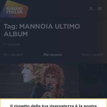
Tag:
MANNOIA ULTIMO
ALBUM
1
risultati
Più rilevanti
Più recenti
Meno recenti
Il rispetto della tua riservatezza è la nostra