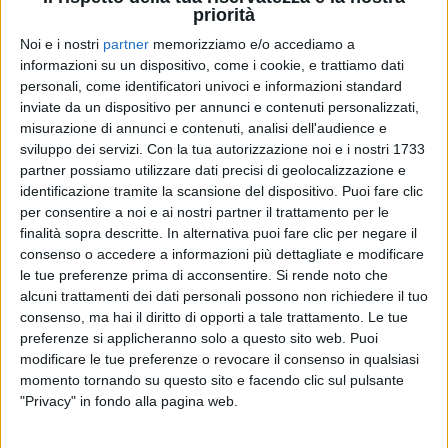
priorità
Noi e i nostri
partner
memorizziamo e/o accediamo a
informazioni su un dispositivo, come i cookie, e trattiamo dati
01 apr 2019
NEWS
personali, come identificatori univoci e informazioni standard
inviate da un dispositivo per annunci e contenuti personalizzati,
Fiorella Mannoia, Personale: “La mia
misurazione di annunci e contenuti, analisi dell'audience e
musica e la mia fotografia di strada”​​​​​​​
sviluppo dei servizi.
Con la tua autorizzazione noi e i nostri 1733
partner possiamo utilizzare dati precisi di geolocalizzazione e
“Ivano Fossati? Mai separati artisticamente. Cantare è
la mia vita”
identificazione tramite la scansione del dispositivo. Puoi fare clic
per consentire a noi e ai nostri partner il trattamento per le
finalità sopra descritte. In alternativa puoi fare clic per negare il
consenso o accedere a informazioni più dettagliate e modificare
le tue preferenze prima di acconsentire.
Si rende noto che
alcuni trattamenti dei dati personali possono non richiedere il tuo
consenso, ma hai il diritto di opporti a tale trattamento. Le tue
preferenze si applicheranno solo a questo sito web. Puoi
modificare le tue preferenze o revocare il consenso in qualsiasi
momento tornando su questo sito e facendo clic sul pulsante
Chi siamo
Contattaci
"Privacy" in fondo alla pagina web.
Privacy
Lavora con noi