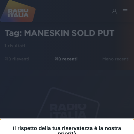
Tag:
MANESKIN SOLD PUT
1
risultati
Più rilevanti
Più recenti
Meno recenti
Il rispetto della tua riservatezza è la nostra
priorità