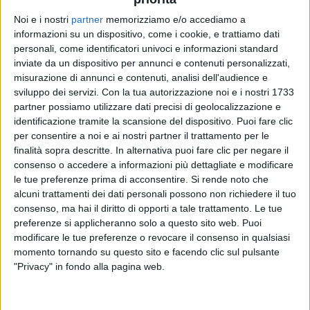
Noi e i nostri
partner
memorizziamo e/o accediamo a
informazioni su un dispositivo, come i cookie, e trattiamo dati
10 gen 2019
NEWS
personali, come identificatori univoci e informazioni standard
inviate da un dispositivo per annunci e contenuti personalizzati,
Måneskin, tour: nuovi sold out in Europa
misurazione di annunci e contenuti, analisi dell'audience e
sviluppo dei servizi.
Con la tua autorizzazione noi e i nostri 1733
La band ha raddoppiato la data a Londra
partner possiamo utilizzare dati precisi di geolocalizzazione e
identificazione tramite la scansione del dispositivo. Puoi fare clic
per consentire a noi e ai nostri partner il trattamento per le
finalità sopra descritte. In alternativa puoi fare clic per negare il
consenso o accedere a informazioni più dettagliate e modificare
le tue preferenze prima di acconsentire.
Si rende noto che
alcuni trattamenti dei dati personali possono non richiedere il tuo
consenso, ma hai il diritto di opporti a tale trattamento. Le tue
preferenze si applicheranno solo a questo sito web. Puoi
modificare le tue preferenze o revocare il consenso in qualsiasi
Chi siamo
Contattaci
momento tornando su questo sito e facendo clic sul pulsante
Privacy
Lavora con noi
"Privacy" in fondo alla pagina web.
Pubblicita'
Regolamenti
Mobile
Radio Italia Tv