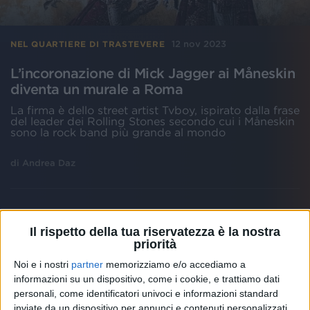
12 nov 2023
NEL QUARTIERE DI TRASTEVERE
L’incoronazione di Mick Jagger ai Måneskin
diventa un murale a Roma
La firma è dello street artist Tvboy, ispirato dalla frase
del leader dei Rolling Stones secondo cui i Måneskin
sono la rock band più grande al mondo
di
Andrea Daz
Il rispetto della tua riservatezza è la nostra
priorità
Noi e i nostri
partner
memorizziamo e/o accediamo a
informazioni su un dispositivo, come i cookie, e trattiamo dati
personali, come identificatori univoci e informazioni standard
inviate da un dispositivo per annunci e contenuti personalizzati,