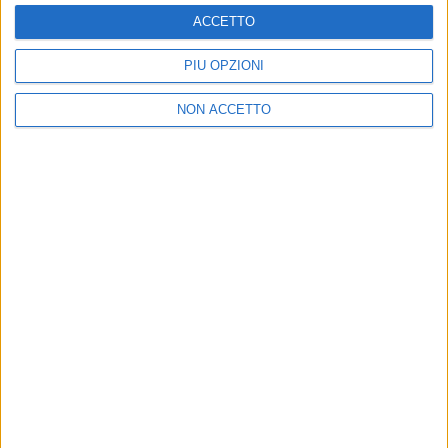
ACCETTO
PIÙ OPZIONI
NON ACCETTO
Chi siamo
Contattaci
Privacy
Lavora con noi
Pubblicita'
Regolamenti
Mobile
Radio Italia Tv
Codice etico
Riservatezza
SEGUICI
©
2026
RADIO ITALIA S.p.A. P.IVA 06832230152 | Tutti i diritti riservati. Per
le opere dell'ingegno contenute nel sito sono stati assolti gli obblighi