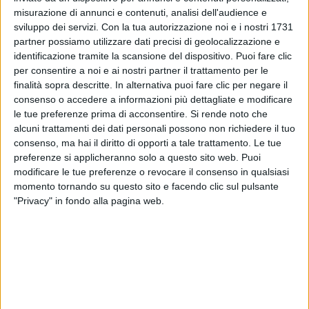
misurazione di annunci e contenuti, analisi dell'audience e
sviluppo dei servizi.
Con la tua autorizzazione noi e i nostri 1731
partner possiamo utilizzare dati precisi di geolocalizzazione e
identificazione tramite la scansione del dispositivo. Puoi fare clic
per consentire a noi e ai nostri partner il trattamento per le
finalità sopra descritte. In alternativa puoi fare clic per negare il
28 gen 2023
DOMINIO GLOBALE
consenso o accedere a informazioni più dettagliate e modificare
le tue preferenze prima di acconsentire.
Si rende noto che
Måneskin senza rivali: “Rush!” in vetta alle
alcuni trattamenti dei dati personali possono non richiedere il tuo
classifiche in Italia e nel mondo
consenso, ma hai il diritto di opporti a tale trattamento. Le tue
Il nuovo album del quartetto romano spopola
preferenze si applicheranno solo a questo sito web. Puoi
ovunque. I Måneskin festeggiano ospiti da Jimmy
modificare le tue preferenze o revocare il consenso in qualsiasi
Fallon e sperano nei Grammy Awards, prima di
momento tornando su questo sito e facendo clic sul pulsante
tornare come ospiti a Sanremo 2023
"Privacy" in fondo alla pagina web.
di
Andrea Daz