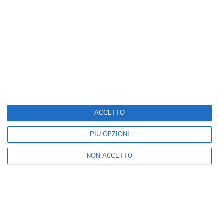
INTERVISTA MALVAX
ACCETTO
Chi siamo
Contattaci
PIÙ OPZIONI
Privacy
Lavora con noi
Pubblicita'
Regolamenti
NON ACCETTO
Mobile
Radio Italia Tv
Codice etico
Riservatezza
SEGUICI