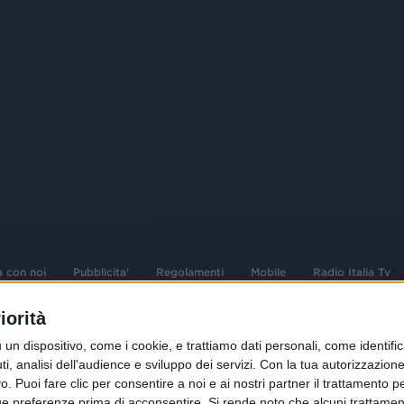
a con noi
Pubblicita'
Regolamenti
Mobile
Radio Italia Tv
iorità
 opere dell'ingegno
Sede Amministrativa: Viale Europa 49, 20
dispositivo, come i cookie, e trattiamo dati personali, come identifica
i d'autore e dei diritti
02 25444220
, analisi dell'audience e sviluppo dei servizi.
Con la tua autorizzazione 
 Puoi fare clic per consentire a noi e ai nostri partner il trattamento per 
.F. e n° iscrizione
Sede Legale: Via Savona 97, 20144 Milano
istrata n°286 - 3 Aprile
ue preferenze prima di acconsentire.
Si rende noto che alcuni trattament