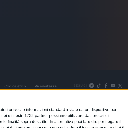
SEGUICI
Codice etico
Riservatezza
093 Cologno Monzese (Mi) |Tel. +39 02 254441 | Fax +39
TORNA SU
tori univoci e informazioni standard inviate da un dispositivo per
noi e i nostri 1733 partner possiamo utilizzare dati precisi di
le finalità sopra descritte. In alternativa puoi fare clic per negare il
i dei dati personali possono non richiedere il tuo consenso, ma hai il