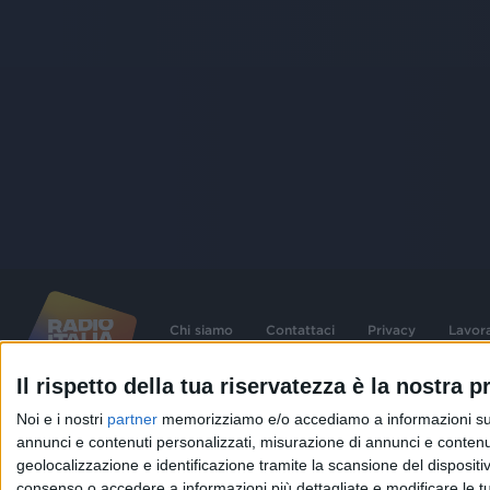
Chi siamo
Contattaci
Privacy
Lavor
Il rispetto della tua riservatezza è la nostra pr
©
2026
RADIO ITALIA S.p.A. P.IVA 06832230152 | Tutti i diritti riservati. Per le
Noi e i nostri
partner
memorizziamo e/o accediamo a informazioni su un 
contenute nel sito sono stati assolti gli obblighi derivanti dalla normativa dei diritt
connessi.
annunci e contenuti personalizzati, misurazione di annunci e contenuti
geolocalizzazione e identificazione tramite la scansione del dispositivo.
Capitale Sociale € 580.000,00 interamente versato. Iscr. Reg. Imprese Milano - C
06832230152. Iscritta al R.E.A. di Milano al n° 1125258. Testata giornalistica Reg
consenso o accedere a informazioni più dettagliate e modificare le t