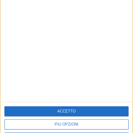
di
Simone Bernardi
28 mar 2023
IL LUTTO
ACCETTO
Addio a Gianni Minà: l’ultimo saluto dei
PIÙ OPZIONI
cantanti sui social