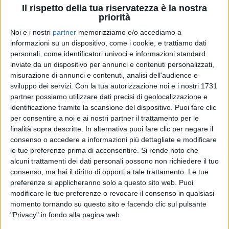
Il rispetto della tua riservatezza è la nostra
priorità
Noi e i nostri
partner
memorizziamo e/o accediamo a
informazioni su un dispositivo, come i cookie, e trattiamo dati
personali, come identificatori univoci e informazioni standard
inviate da un dispositivo per annunci e contenuti personalizzati,
misurazione di annunci e contenuti, analisi dell'audience e
sviluppo dei servizi.
Con la tua autorizzazione noi e i nostri 1731
20 gen 2026
DA LOREDANA BERTÈ A VASCO ROSSI
partner possiamo utilizzare dati precisi di geolocalizzazione e
L'addio degli artisti italiani a Valentino
identificazione tramite la scansione del dispositivo. Puoi fare clic
per consentire a noi e ai nostri partner il trattamento per le
Garavani
finalità sopra descritte. In alternativa puoi fare clic per negare il
Lo stilista si è spento ieri (19 gennaio) all’età di 93
consenso o accedere a informazioni più dettagliate e modificare
anni nella sua casa di Roma, circondato dall’affetto
le tue preferenze prima di acconsentire.
Si rende noto che
dei suoi cari
alcuni trattamenti dei dati personali possono non richiedere il tuo
consenso, ma hai il diritto di opporti a tale trattamento. Le tue
di
Cristina Camporese
preferenze si applicheranno solo a questo sito web. Puoi
modificare le tue preferenze o revocare il consenso in qualsiasi
momento tornando su questo sito e facendo clic sul pulsante
"Privacy" in fondo alla pagina web.