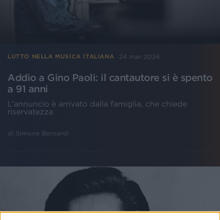
24 mar 2026
LUTTO NELLA MUSICA ITALIANA
Addio a Gino Paoli: il cantautore si è spento
a 91 anni
L’annuncio è arrivato dalla famiglia, che chiede
riservatezza
di
Simone Bernardi