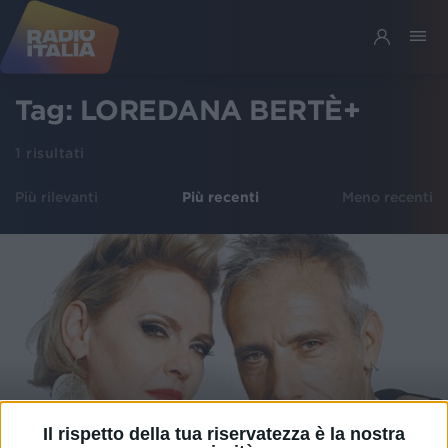
Tag:
LOREDANA BERTÈ+
1
risultati
Più rilevanti
Più recenti
Meno recenti
Il rispetto della tua riservatezza è la nostra