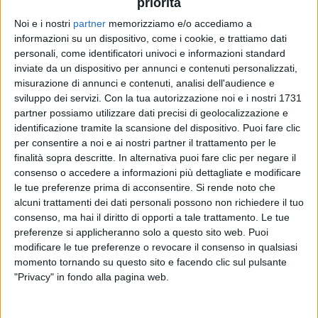
priorità
Noi e i nostri
partner
memorizziamo e/o accediamo a
informazioni su un dispositivo, come i cookie, e trattiamo dati
09 feb 2024
CON BEPPE VESSICCHIO
personali, come identificatori univoci e informazioni standard
inviate da un dispositivo per annunci e contenuti personalizzati,
I Jalisse tornano a Sanremo dopo 27 anni
misurazione di annunci e contenuti, analisi dell'audience e
In questa serata di cover e duetti, Loredana Bertè ha
sviluppo dei servizi.
Con la tua autorizzazione noi e i nostri 1731
un inconveniente tecnico
partner possiamo utilizzare dati precisi di geolocalizzazione e
identificazione tramite la scansione del dispositivo. Puoi fare clic
per consentire a noi e ai nostri partner il trattamento per le
finalità sopra descritte. In alternativa puoi fare clic per negare il
consenso o accedere a informazioni più dettagliate e modificare
le tue preferenze prima di acconsentire.
Si rende noto che
alcuni trattamenti dei dati personali possono non richiedere il tuo
consenso, ma hai il diritto di opporti a tale trattamento. Le tue
preferenze si applicheranno solo a questo sito web. Puoi
modificare le tue preferenze o revocare il consenso in qualsiasi
Chi siamo
Contattaci
momento tornando su questo sito e facendo clic sul pulsante
Privacy
Lavora con noi
"Privacy" in fondo alla pagina web.
Pubblicita'
Regolamenti
Mobile
Radio Italia Tv