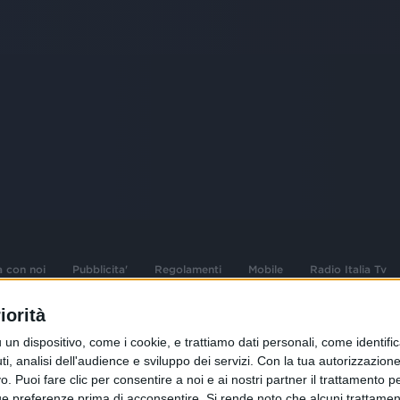
a con noi
Pubblicita'
Regolamenti
Mobile
Radio Italia Tv
iorità
 opere dell'ingegno
Sede Amministrativa: Viale Europa 49, 20
dispositivo, come i cookie, e trattiamo dati personali, come identifica
i d'autore e dei diritti
02 25444220
, analisi dell'audience e sviluppo dei servizi.
Con la tua autorizzazione 
 Puoi fare clic per consentire a noi e ai nostri partner il trattamento per 
.F. e n° iscrizione
Sede Legale: Via Savona 97, 20144 Milano
istrata n°286 - 3 Aprile
ue preferenze prima di acconsentire.
Si rende noto che alcuni trattament