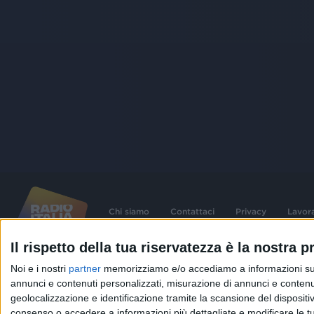
Chi siamo
Contattaci
Privacy
Lavor
Il rispetto della tua riservatezza è la nostra pr
©
2026
RADIO ITALIA S.p.A. P.IVA 06832230152 | Tutti i diritti riservati. Per le
Noi e i nostri
partner
memorizziamo e/o accediamo a informazioni su un 
contenute nel sito sono stati assolti gli obblighi derivanti dalla normativa dei diritt
connessi.
annunci e contenuti personalizzati, misurazione di annunci e contenuti
geolocalizzazione e identificazione tramite la scansione del dispositivo.
Capitale Sociale € 580.000,00 interamente versato. Iscr. Reg. Imprese Milano - C
06832230152. Iscritta al R.E.A. di Milano al n° 1125258. Testata giornalistica Reg
consenso o accedere a informazioni più dettagliate e modificare le t