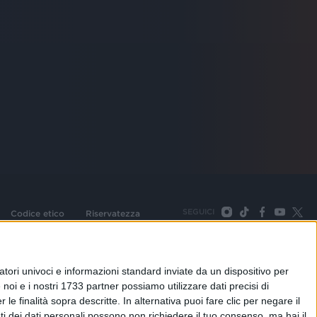
SEGUICI
Codice etico
Riservatezza
093 Cologno Monzese (Mi) |Tel. +39 02 254441 | Fax +39
TORNA SU
tori univoci e informazioni standard inviate da un dispositivo per
noi e i nostri 1733 partner possiamo utilizzare dati precisi di
le finalità sopra descritte. In alternativa puoi fare clic per negare il
i dei dati personali possono non richiedere il tuo consenso, ma hai il