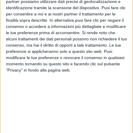
partner possiamo utilizzare dati precisi di geolocalizzazione e
identificazione tramite la scansione del dispositivo. Puoi fare clic
per consentire a noi e ai nostri partner il trattamento per le
finalità sopra descritte. In alternativa puoi fare clic per negare il
consenso o accedere a informazioni più dettagliate e modificare
09 dic 2019
NEWS
le tue preferenze prima di acconsentire.
Si rende noto che
Luciano Ligabue: un prof insegna filosofia
alcuni trattamenti dei dati personali possono non richiedere il tuo
con le sue canzoni
consenso, ma hai il diritto di opporti a tale trattamento. Le tue
preferenze si applicheranno solo a questo sito web. Puoi
Il docente fa dialogare i testi del Liga con gli scritti
modificare le tue preferenze o revocare il consenso in qualsiasi
dei pensatori
momento tornando su questo sito e facendo clic sul pulsante
"Privacy" in fondo alla pagina web.