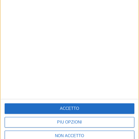
11 nov 2019
NEWS
Ligabue festeggia i 30 anni di carriera con
un concerto a Campovolo
Eccovi tutte le informazioni su data, location e
biglietti
di
Mara Bizzoco
ACCETTO
PIÙ OPZIONI
NON ACCETTO
Chi siamo
Contattaci