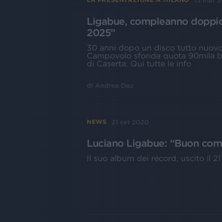
13 mar 
Ligabue, compleanno doppio
2025”
30 anni dopo un disco tutto nuovo. I
Campovolo sfonda quota 90mila big
di Caserta. Qui tutte le info
di
Andrea Daz
21 set 2020
NEWS
Luciano Ligabue: “Buon comp
Il suo album dei record, uscito il 