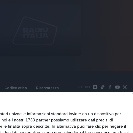
SEGUICI
Codice etico
Riservatezza
093 Cologno Monzese (Mi) |Tel. +39 02 254441 | Fax +39
TORNA SU
tori univoci e informazioni standard inviate da un dispositivo per
noi e i nostri 1733 partner possiamo utilizzare dati precisi di
le finalità sopra descritte. In alternativa puoi fare clic per negare il
i dei dati personali possono non richiedere il tuo consenso, ma hai il