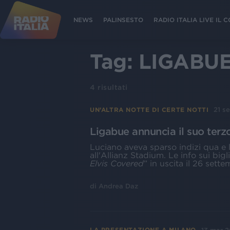
NEWS
PALINSESTO
RADIO ITALIA LIVE IL
Tag:
LIGABU
4
risultati
21 s
UN’ALTRA NOTTE DI CERTE NOTTI
Ligabue annuncia il suo terz
Luciano aveva sparso indizi qua e 
all'Allianz Stadium. Le info sui bigli
Elvis Covered
” in uscita il 26 sett
di
Andrea Daz
LA PRESENTAZIONE A MILANO