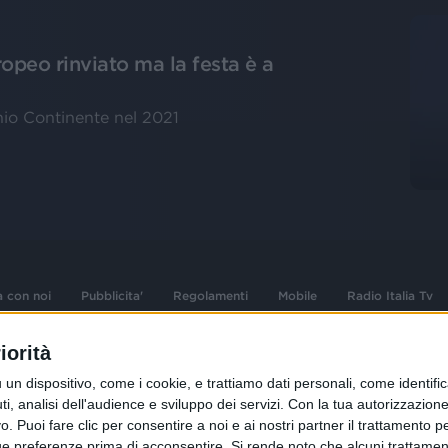
ropeo rinviato ma la festa è a
chio Continente nel 2021
a con noi
Pubblicita'
Regolamenti
Mobile
Radio Italia Tv
iorità
 opere dell'ingegno
Sede Amministrativa: Viale Europa 49, 20
dispositivo, come i cookie, e trattiamo dati personali, come identifica
i d'autore e dei diritti
02 25444220
, analisi dell'audience e sviluppo dei servizi.
Con la tua autorizzazione 
.F. e n° iscrizione
 Puoi fare clic per consentire a noi e ai nostri partner il trattamento per 
Sede Legale: Via Savona 97, 20144 Milano
istrata n°286 - 3 Aprile
ue preferenze prima di acconsentire.
Si rende noto che alcuni trattament