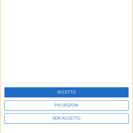
07 feb 2020
NEWS
Levante: “La scala del Festival di Sanremo?
È come andare nell’Ade”
Sta scrivendo il terzo romanzo. Ecco perché ha
scelto Si può dare di più
ACCETTO
PIÙ OPZIONI
Chi siamo
Contattaci
NON ACCETTO
Privacy
Lavora con noi
Pubblicita'
Regolamenti