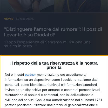
13 feb 2020
NEWS
“Distinguere l'amore dal rumore”: il post di
Levante è su Diodato?
“Dopo l’esperienza di Sanremo mi risuona una
musica in testa...”
Il rispetto della tua riservatezza è la nostra
priorità
Noi e i nostri
partner
memorizziamo e/o accediamo a
informazioni su un dispositivo, come i cookie, e trattiamo dati
personali, come identificatori univoci e informazioni standard
inviate da un dispositivo per annunci e contenuti personalizzati,
misurazione di annunci e contenuti, analisi dell'audience e
sviluppo dei servizi.
Con la tua autorizzazione noi e i nostri 1731
partner possiamo utilizzare dati precisi di geolocalizzazione e