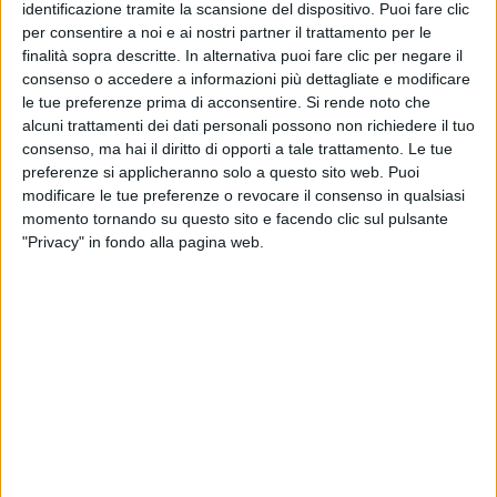
identificazione tramite la scansione del dispositivo. Puoi fare clic
per consentire a noi e ai nostri partner il trattamento per le
finalità sopra descritte. In alternativa puoi fare clic per negare il
consenso o accedere a informazioni più dettagliate e modificare
08 feb 2020
NEWS
le tue preferenze prima di acconsentire.
Si rende noto che
Levante al Festival di Sanremo 2020: “Ecco
alcuni trattamenti dei dati personali possono non richiedere il tuo
perché canto un po’ curva”
consenso, ma hai il diritto di opporti a tale trattamento. Le tue
preferenze si applicheranno solo a questo sito web. Puoi
Il testo di Tikibombom, Maria Antonietta, l’album, il
modificare le tue preferenze o revocare il consenso in qualsiasi
tour e la Sicilia
momento tornando su questo sito e facendo clic sul pulsante
"Privacy" in fondo alla pagina web.