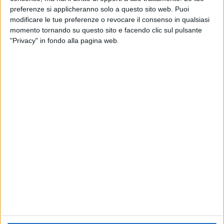
preferenze si applicheranno solo a questo sito web. Puoi
modificare le tue preferenze o revocare il consenso in qualsiasi
04 nov 2019
NEWS
momento tornando su questo sito e facendo clic sul pulsante
"Privacy" in fondo alla pagina web.
Levante a Il tempo dei nuovi eroi: da
Magmamemoria al live ad Assago
Il viaggio da Catania a Torino, la musica e
l'evoluzione in icona pop
Chi siamo
Contattaci
Privacy
Lavora con noi
Pubblicita'
Regolamenti