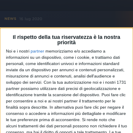
16 lug 2020
NEWS
Levante: “Ho rotto il naso a Wagner. Una
Il rispetto della tua riservatezza è la nostra
sgonfiatina d'ego non fa male”
priorità
“Nemmeno a uno dei più grandi e innovativi geni
Noi e i nostri
partner
memorizziamo e/o accediamo a
della musica”
informazioni su un dispositivo, come i cookie, e trattiamo dati
personali, come identificatori univoci e informazioni standard
inviate da un dispositivo per annunci e contenuti personalizzati,
misurazione di annunci e contenuti, analisi dell'audience e
sviluppo dei servizi.
Con la tua autorizzazione noi e i nostri 1731
partner possiamo utilizzare dati precisi di geolocalizzazione e
identificazione tramite la scansione del dispositivo. Puoi fare clic
per consentire a noi e ai nostri partner il trattamento per le
finalità sopra descritte. In alternativa puoi fare clic per negare il
consenso o accedere a informazioni più dettagliate e modificare
le tue preferenze prima di acconsentire.
Si rende noto che
alcuni trattamenti dei dati personali possono non richiedere il tuo
consenso, ma hai il diritto di opporti a tale trattamento. Le tue