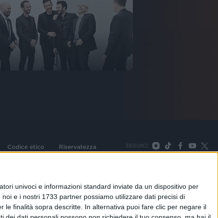
SEGUICI
Codice etico
Riservatezza
093 Cologno Monzese (Mi) |Tel. +39 02 254441 | Fax +39
TORNA SU
tori univoci e informazioni standard inviate da un dispositivo per
noi e i nostri 1733 partner possiamo utilizzare dati precisi di
le finalità sopra descritte. In alternativa puoi fare clic per negare il
i dei dati personali possono non richiedere il tuo consenso, ma hai il