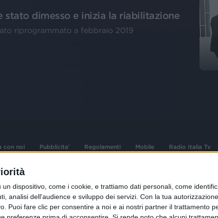
stato dimesso e inizia la riabilitazione
tato riprogrammato a febbraio 2019
a con noi
Pubblicita'
Regolamenti
Mobile
Radio Italia Tv
iorità
 opere dell'ingegno
Sede Amministrativa: Viale Europa 49, 20
dispositivo, come i cookie, e trattiamo dati personali, come identifica
i d'autore e dei diritti
02 25444220
, analisi dell'audience e sviluppo dei servizi.
Con la tua autorizzazione 
 Puoi fare clic per consentire a noi e ai nostri partner il trattamento per 
.F. e n° iscrizione
Sede Legale: Via Savona 97, 20144 Milano
istrata n°286 - 3 Aprile
ue preferenze prima di acconsentire.
Si rende noto che alcuni trattament