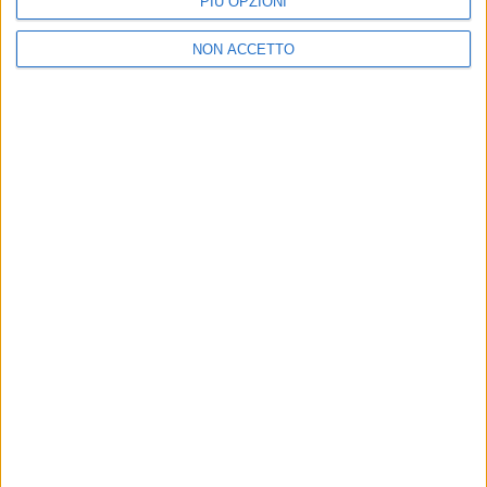
PIÙ OPZIONI
PHOTOGALLERY
NON ACCETTO
RADIO ITALIA LIVE IL CONCERTO 2019 -
MILANO (Le Interviste)
Chi siamo
Contattaci
Privacy
Lavora con noi
Pubblicita'
Regolamenti
Mobile
Radio Italia Tv
Codice etico
Riservatezza