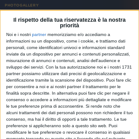
PHOTOGALLERY
RADIOITALIALIVE IL CONCERTO 2022 - LE
Il rispetto della tua riservatezza è la nostra
INTERVISTE
priorità
Noi e i nostri
partner
memorizziamo e/o accediamo a
informazioni su un dispositivo, come i cookie, e trattiamo dati
personali, come identificatori univoci e informazioni standard
inviate da un dispositivo per annunci e contenuti personalizzati,
misurazione di annunci e contenuti, analisi dell'audience e
sviluppo dei servizi.
Con la tua autorizzazione noi e i nostri 1731
partner possiamo utilizzare dati precisi di geolocalizzazione e
identificazione tramite la scansione del dispositivo. Puoi fare clic
per consentire a noi e ai nostri partner il trattamento per le
finalità sopra descritte. In alternativa puoi fare clic per negare il
consenso o accedere a informazioni più dettagliate e modificare
le tue preferenze prima di acconsentire.
Si rende noto che
alcuni trattamenti dei dati personali possono non richiedere il tuo
consenso, ma hai il diritto di opporti a tale trattamento. Le tue
preferenze si applicheranno solo a questo sito web. Puoi
67
FOTO
modificare le tue preferenze o revocare il consenso in qualsiasi
momento tornando su questo sito e facendo clic sul pulsante