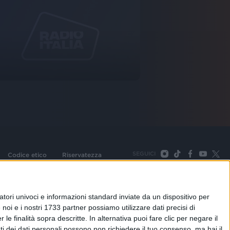
SEGUICI
Codice etico
Riservatezza
093 Cologno Monzese (Mi) |Tel. +39 02 254441 | Fax +39
TORNA SU
tori univoci e informazioni standard inviate da un dispositivo per
noi e i nostri 1733 partner possiamo utilizzare dati precisi di
le finalità sopra descritte. In alternativa puoi fare clic per negare il
i dei dati personali possono non richiedere il tuo consenso, ma hai il