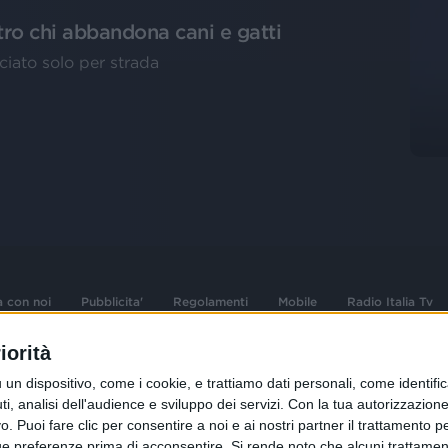
ntro chi abbandona cani e gatti
ciato solo per strada
a con noi
Pubblicita'
Regolamenti
Mobile
Radio Italia Tv
iorità
 opere dell'ingegno
Sede Amministrativa: Viale Europa 49, 20
dispositivo, come i cookie, e trattiamo dati personali, come identifica
i d'autore e dei diritti
02 25444220
, analisi dell'audience e sviluppo dei servizi.
Con la tua autorizzazione 
 Puoi fare clic per consentire a noi e ai nostri partner il trattamento per 
.F. e n° iscrizione
Sede Legale: Via Savona 97, 20144 Milano
istrata n°286 - 3 Aprile
ue preferenze prima di acconsentire.
Si rende noto che alcuni trattament