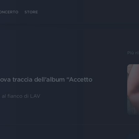
 CONCERTO
STORE
Più r
uova traccia dell'album “Accetto
i al fianco di LAV