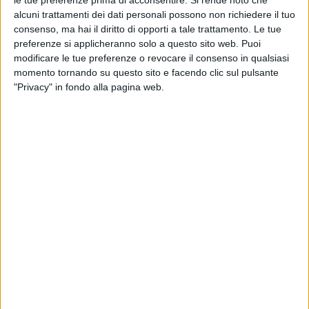
alcuni trattamenti dei dati personali possono non richiedere il tuo
consenso, ma hai il diritto di opporti a tale trattamento. Le tue
preferenze si applicheranno solo a questo sito web. Puoi
modificare le tue preferenze o revocare il consenso in qualsiasi
momento tornando su questo sito e facendo clic sul pulsante
"Privacy" in fondo alla pagina web.
08 mag 2023
IL NUOVO SINGOLO
Achille Lauro e Rose Villain insieme per una
canzone che sa di "Fragole"
Il brano, che uscirà venerdì 12 maggio, è il risultato di
una collaborazione nata oltreoceano
di
Maria Vittoria Pezzoni