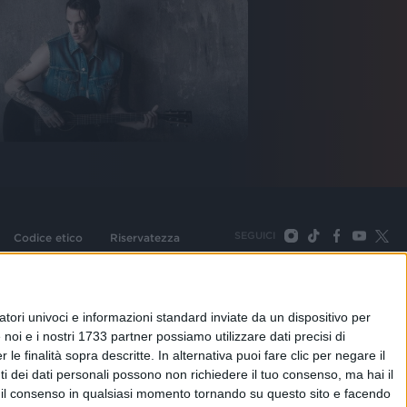
SEGUICI
Codice etico
Riservatezza
093 Cologno Monzese (Mi) |Tel. +39 02 254441 | Fax +39
TORNA SU
tori univoci e informazioni standard inviate da un dispositivo per
noi e i nostri 1733 partner possiamo utilizzare dati precisi di
le finalità sopra descritte. In alternativa puoi fare clic per negare il
i dei dati personali possono non richiedere il tuo consenso, ma hai il
re il consenso in qualsiasi momento tornando su questo sito e facendo