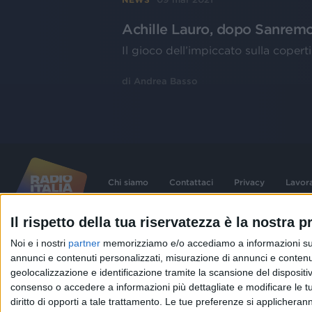
Achille Lauro, dopo Sanremo 
Il gioco dell’impiccato sulla coper
di
Andrea Basso
Chi siamo
Contattaci
Privacy
Lavor
Il rispetto della tua riservatezza è la nostra pr
©
2026
RADIO ITALIA S.p.A. P.IVA 06832230152 | Tutti i diritti riservati. Per le
Noi e i nostri
partner
memorizziamo e/o accediamo a informazioni su un 
contenute nel sito sono stati assolti gli obblighi derivanti dalla normativa dei diritt
connessi.
annunci e contenuti personalizzati, misurazione di annunci e contenuti
Capitale Sociale € 580.000,00 interamente versato. Iscr. Reg. Imprese Milano - C
geolocalizzazione e identificazione tramite la scansione del dispositivo.
06832230152. Iscritta al R.E.A. di Milano al n° 1125258. Testata giornalistica Reg
1987.
consenso o accedere a informazioni più dettagliate e modificare le t
diritto di opporti a tale trattamento. Le tue preferenze si applicher