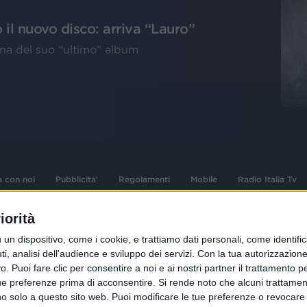
il nuovo disco: arriva “Lauro”
tina del suo “ultimo” album
a con noi
Pubblicita'
Regolamenti
Mobile
Radio Italia Tv
iorità
 opere dell'ingegno
Sede Amministrativa: Viale Europa 49, 20
dispositivo, come i cookie, e trattiamo dati personali, come identifica
i d'autore e dei diritti
02 25444220
, analisi dell'audience e sviluppo dei servizi.
Con la tua autorizzazione 
.F. e n° iscrizione
 Puoi fare clic per consentire a noi e ai nostri partner il trattamento per 
Sede Legale: Via Savona 97, 20144 Milano
istrata n°286 - 3 Aprile
ue preferenze prima di acconsentire.
Si rende noto che alcuni trattament
anno solo a questo sito web. Puoi modificare le tue preferenze o revoca